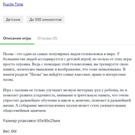
Томская область
Puzzle Time
Тюменская область
Удмуртия
Детcкие
До 500 элементов
Ульяновская область
Описание игры
Отзывы (0)
Пазлы - это один из самых популярных видов головоломок в мире. У
большинства людей ассоциируется с детской игрой, но польза от этих игры
просто огромна. Ведь с помощью этой головоломки, вы тренируете свою
память, логическое мышление и воображение, что тоже немаловажно. В
нашем разделе "Пазлы" вы найдёте самые классные, яркие и интересные
пазлы.
Игра с пазлами не только улучшает мелкую моторику рук у ребенка, но и
помогает развить усидчивость, внимание и зрительную память, что очень
упростит дальнейшее обучение в школе и, конечно, поможет в дальнейшей
жизни. А собирание многотысячных пазлов может стать увлекательным
общесемейным занятием.
Размер упаковки: 65x90x25мм
Вес: 60г