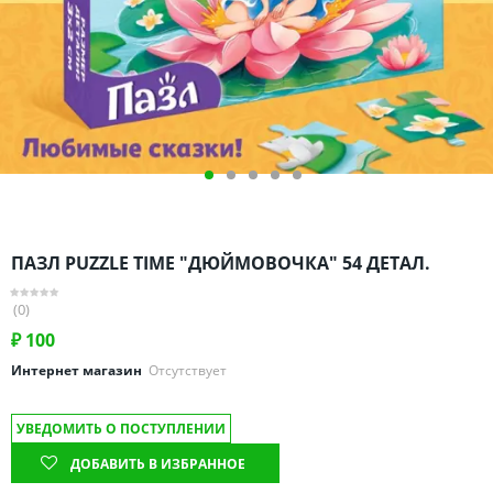
Омская область
Оренбургская область
Пензенская область
Пермский край
Ростовская область
Рязанская область
Санкт-Петербург и область
Самарская область
ПАЗЛ PUZZLE TIME "ДЮЙМОВОЧКА" 54 ДЕТАЛ.
Саратовская область
Свердловская область
(0)
Смоленская область
₽
100
Ставропольский край
Интернет магазин
Отсутствует
Тамбовская область
УВЕДОМИТЬ О ПОСТУПЛЕНИИ
Татарстан
ДОБАВИТЬ В ИЗБРАННОЕ
Тверская область