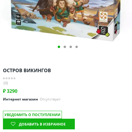
Омская область
Оренбургская область
Пензенская область
Пермский край
Ростовская область
Рязанская область
Санкт-Петербург и область
Самарская область
ОСТРОВ ВИКИНГОВ
Саратовская область
Свердловская область
(0)
Смоленская область
₽
3290
Ставропольский край
Интернет магазин
Отсутствует
Тамбовская область
УВЕДОМИТЬ О ПОСТУПЛЕНИИ
Татарстан
ДОБАВИТЬ В ИЗБРАННОЕ
Тверская область