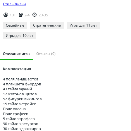
Томская область
Стиль Жизни
Тюменская область
10+
2-4
20-35
Удмуртия
Семейные
Стратегические
Игры для 11 лет
Ульяновская область
Игры для 10 лет
Описание игры
Отзывы (0)
Комплектация
4 поля ландшафтов
4 планшета фьордов
43 тайла зданий
12 жетонов щитов
52 фигурки викингов
15 тайлов стройки
Поле океана
Поле трофеев
5 тайлов трофеев
90 тайлов ресурсов
30 тайлов драккаров