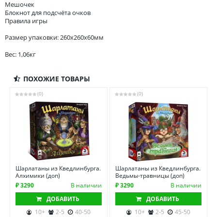
Мешочек
Блокнот для подсчёта очков
Правила игры
Размер упаковки: 260x260x60мм
Вес: 1,06кг
ПОХОЖИЕ ТОВАРЫ
(0)
(0)
Шарлатаны из Кведлинбурга.
Шарлатаны из Кведлинбурга.
Алхимики (доп)
Ведьмы-травницы (доп)
₽ 3290
В наличии
₽ 3290
В наличии
ДОБАВИТЬ
ДОБАВИТЬ
10+
2-5
40-50
10+
2-5
45-50