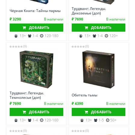
Трудванг: Легенды.
Чёрная Книга: Тайны пармы
Дикоземье (доп)
₽ 3290
В наличии
₽ 7690
В наличии
ДОБАВИТЬ
ДОБАВИТЬ
13+
1-4
120-180
13+
1-4
120+
(0)
(0)
Трудванг: Легенды.
Обитель тьмы
Темнолесье (доп)
₽ 7690
В наличии
₽ 4390
В наличии
ДОБАВИТЬ
ДОБАВИТЬ
13+
1-4
120-160
13+
1-5
50+
(0)
(0)