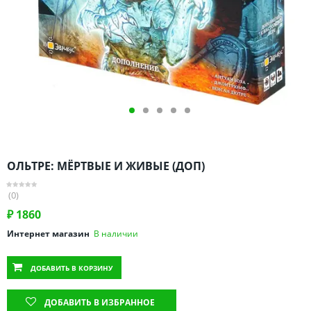
Омская область
Оренбургская область
Пензенская область
Пермский край
Ростовская область
Рязанская область
Санкт-Петербург и область
Самарская область
ОЛЬТРЕ: МЁРТВЫЕ И ЖИВЫЕ (ДОП)
Саратовская область
Свердловская область
(0)
Смоленская область
₽
1860
Ставропольский край
Интернет магазин
В наличии
Тамбовская область
ДОБАВИТЬ
В КОРЗИНУ
Татарстан
Тверская область
ДОБАВИТЬ В ИЗБРАННОЕ