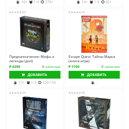
16+
1-4
270+
14+
1-6
60+
(0)
(0)
Предназначение: Мифы и
Escape Quest: Тайны Марса
легенды (доп)
(книга-игра)
₽ 4390
В наличии
₽ 1100
В наличии
ДОБАВИТЬ
ДОБАВИТЬ
13+
1-3
120-150
-
(0)
(0)