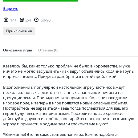
Томская область
Эврикус
Тюменская область
Удмуртия
14+
2-4
60-90
Ульяновская область
Приключения
Описание игры
Отзывы (0)
Казалось бы, каких только проблем не было в королевстве, и уже
ничего не могло вас удивить - как вдруг объявились ходячие трупы
и прочая нежить. Придется разобраться с этой проблемой!
В дополнении к популярной настольной игре участников ждут
несколько новых сюжетов, связанных с наплывом нечисти на
цветущие земли. Привидения и неприятные болезни наводнили
игровое поле, и теперь в игре появятся новые опасные события.
Постарайтесь не заразиться - ведь тогда последствия для вашего
героя будут весьма неприятными. Проходите новые хроники,
действуйте дружно и сообща, постарайтесь остановить возникшую
угрозу и принести в родные земли спокойствие и уют!
*Внимание! Это не самостоятельная игра. Вам понадобится