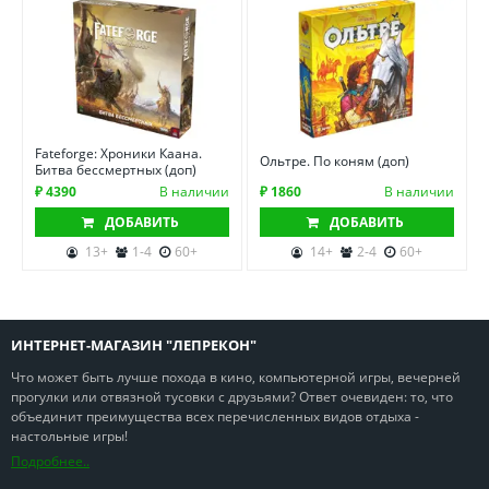
Fateforge: Хроники Каана.
Ольтре. По коням (доп)
Битва бессмертных (доп)
₽ 4390
В наличии
₽ 1860
В наличии
ДОБАВИТЬ
ДОБАВИТЬ
13+
1-4
60+
14+
2-4
60+
ИНТЕРНЕТ-МАГАЗИН "ЛЕПРЕКОН"
Что может быть лучше похода в кино, компьютерной игры, вечерней
прогулки или отвязной тусовки с друзьями? Ответ очевиден: то, что
объединит преимущества всех перечисленных видов отдыха -
настольные игры!
Подробнее..