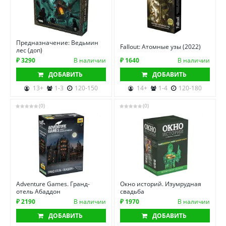
Предназначение: Ведьмин
Fallout: Атомные узы (2022)
лес (доп)
₽ 3290
В наличии
₽ 1640
В наличии
ДОБАВИТЬ
ДОБАВИТЬ
13+
1-3
120-150
14+
1-4
120-180
(0)
(0)
Adventure Games. Гранд-
Окно историй. Изумрудная
отель Абаддон
свадьба
₽ 2190
В наличии
₽ 1970
В наличии
ДОБАВИТЬ
ДОБАВИТЬ