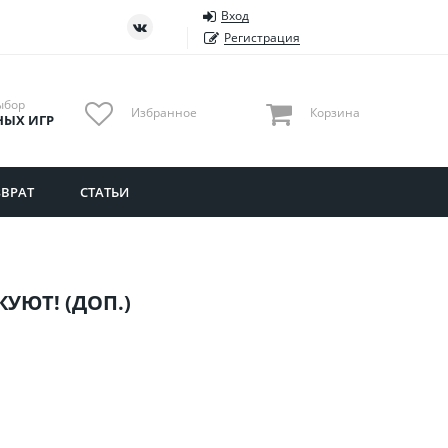
Вход
ть
Тюменская область
Регистрация
Удмуртия
Ульяновская область
ыбор
Избранное
Корзина
НЫХ ИГР
ВРАТ
СТАТЬИ
УЮТ! (ДОП.)