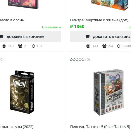
Масло в огонь
Ольтре: Мёртвые и живые (доп)
₽ 1860
В наличии
В
ДОБАВИТЬ
В КОРЗИНУ
ДОБАВИТЬ
В КОРЗИНУ
18+
2+
10+
14+
2-4
60-9
(0)
(0)
 Атомные узы (2022)
Пиксель Тактикс 5 (Pixel Tactics 5)