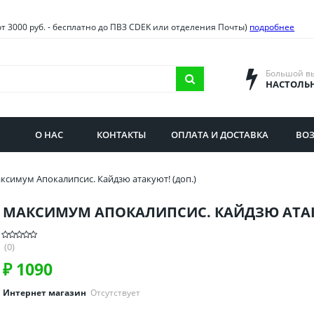
овия
Санкт-Петербург и облас
от 3000 руб. - бесплатно до ПВЗ CDEK или отделения Почты)
подробнее
ва и область
Самарская область
городская область
Саратовская область
Большой в
НАСТОЛЬ
сибирская область
Свердловская область
ая область
Смоленская область
О НАС
КОНТАКТЫ
ОПЛАТА И ДОСТАВКА
ВОЗ
бургская область
Ставропольский край
ксимум Апокалипсис. Кайдзю атакуют! (доп.)
МАКСИМУМ АПОКАЛИПСИС. КАЙДЗЮ АТАК
(0)
₽
1090
Интернет магазин
Отсутствует