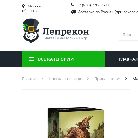
+7 (930) 726-31-32
Башкортостан
Морд
Москва и
область
Доставка по России (при заказе 
Брянская область
Моск
Вологодская область
Ниже
Воронежская область
Ново
Иркутская область
Омск
ВСЕ КАТЕГОРИИ
ГЛАВНАЯ
Калининградская область
Орен
Главная
Настольные игры
Приключения
Ма