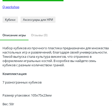
Томская область
Q-workshop
Тюменская область
Удмуртия
Кубики
Аксессуары для НРИ
Ульяновская область
Описание игры
Отзывы (0)
Набор кубиков из прочного пластика предназначен для множества
настольных игр и развлечений, благодаря своей универсальности.
Темой выпуска стала культура викингов, что отражено в
оформлении игральных костей. В коробке вы найдете семь
кубиков с разным количеством граней.
Комплектация
7 разногранных кубиков
Размер упаковки: 105x75x23мм
Вес: 50г