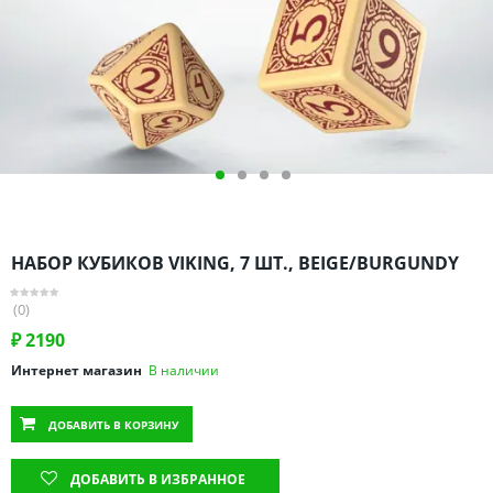
Омская область
Оренбургская область
Пензенская область
Пермский край
Ростовская область
Рязанская область
Санкт-Петербург и область
Самарская область
НАБОР КУБИКОВ VIKING, 7 ШТ., BEIGE/BURGUNDY
Саратовская область
Свердловская область
(0)
Смоленская область
₽
2190
Ставропольский край
Интернет магазин
В наличии
Тамбовская область
ДОБАВИТЬ
В КОРЗИНУ
Татарстан
Тверская область
ДОБАВИТЬ В ИЗБРАННОЕ