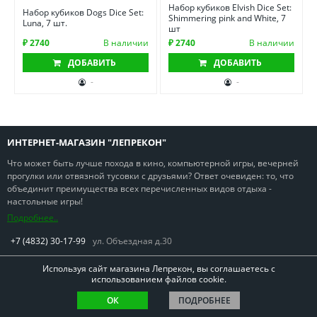
Набор кубиков Elvish Dice Set:
Набор кубиков Dogs Dice Set:
Shimmering pink and White, 7
Luna, 7 шт.
шт
₽ 2740
В наличии
₽ 2740
В наличии
ДОБАВИТЬ
ДОБАВИТЬ
-
-
ИНТЕРНЕТ-МАГАЗИН "ЛЕПРЕКОН"
Что может быть лучше похода в кино, компьютерной игры, вечерней
прогулки или отвязной тусовки с друзьями? Ответ очевиден: то, что
объединит преимущества всех перечисленных видов отдыха -
настольные игры!
Подробнее..
+7 (4832) 30-17-99
ул. Объездная д.30
Используя сайт магазина Лепрекон, вы соглашаетесь с
использованием файлов cookie.
Copyright © Лепрекон 2013-2026. Все права защищены
ОК
ПОДРОБНЕЕ