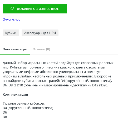
Томская область
ДОБАВИТЬ В ИЗБРАННОЕ
Тюменская область
Удмуртия
Q-workshop
Ульяновская область
Кубики
Аксессуары для НРИ
Описание игры
Отзывы (0)
Данный набор игральных костей подойдет для словесных ролевых
игр. Кубики из прочного пластика красного цвета с золотыми
узорчатыми цифрами абсолютно универсальны и помогут
игрокам в любых настольных ролевых приключениях. В коробке
вы найдете кубики разных граней: D4 (скруглённый, нового типа),
D6, D8, 2 D10 (обычный и маркированный десятками), D12 иD20.
Комплектация
7 разногранных кубиков:
D4 (скруглённый, нового типа)
D6
D8