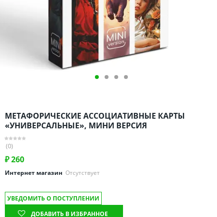
Омская область
Оренбургская область
Пензенская область
Пермский край
Ростовская область
Рязанская область
Санкт-Петербург и область
Самарская область
МЕТАФОРИЧЕСКИЕ АССОЦИАТИВНЫЕ КАРТЫ
Саратовская область
«УНИВЕРСАЛЬНЫЕ», МИНИ ВЕРСИЯ
Свердловская область
(0)
Смоленская область
₽
260
Ставропольский край
Интернет магазин
Отсутствует
Тамбовская область
Татарстан
УВЕДОМИТЬ О ПОСТУПЛЕНИИ
Тверская область
ДОБАВИТЬ В ИЗБРАННОЕ