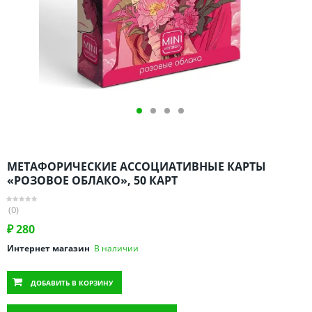
Омская область
Оренбургская область
Пензенская область
Пермский край
Ростовская область
Рязанская область
Санкт-Петербург и область
Самарская область
МЕТАФОРИЧЕСКИЕ АССОЦИАТИВНЫЕ КАРТЫ
Саратовская область
«РОЗОВОЕ ОБЛАКО», 50 КАРТ
Свердловская область
(0)
Смоленская область
₽
280
Ставропольский край
Интернет магазин
В наличии
Тамбовская область
Татарстан
ДОБАВИТЬ
В КОРЗИНУ
Тверская область