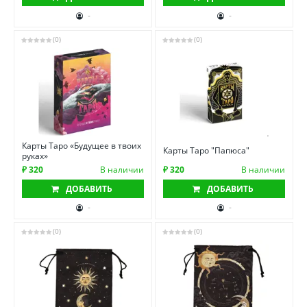
-
-
(0)
(0)
Карты Таро «Будущее в твоих
Карты Таро "Папюса"
руках»
₽ 320
В наличии
₽ 320
В наличии
ДОБАВИТЬ
ДОБАВИТЬ
-
-
(0)
(0)