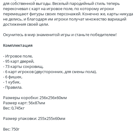
для собственной выгоды. Веселый пародийный стиль теперь
перекочевал с карт на игровое поле, по которому игроки
перемещают фигуры своих персонажей. Конечно же, карты никуда
не делись, и благодаря им игроки получат множество вариаций
достижения своей цели.
Окунитесь в мир знаменитой игры и станьте победителем!
Комплектация
- Игровое поле,
- 95 карт дверей,
- 73 карты сокровищ,
- 6 карт игроков (двусторонних, для смены пола),
- 6 фишек,
- 1 кубик,
- Правила.
Размеры коробки: 256х256х60мм
Размер карт: 56x87мм
Вес: 0,745кг
Размер упаковки: 255x255x60мм
Вес: 750г