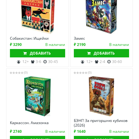
Собакистан: Ищейки
Замес
₽ 3290
В наличии
₽ 2190
В наличии
ДОБАВИТЬ
ДОБАВИТЬ
12+
3-6
30-45
12+
2-4
30-60
(0)
(0)
БЭНГ! За пригоршню кубиков
Каркассон. Амазонка
(2026)
₽ 2740
В наличии
₽ 1640
В наличии