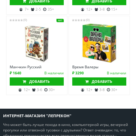
ДОБАВИТЬ
ДОБАВИТЬ
7+
2-5
35+
12+
3-8
15+
(0)
(0)
ХИТ
Манчкин Русский
Время Валеры
₽ 1640
В наличии
₽ 3290
В наличии
ДОБАВИТЬ
ДОБАВИТЬ
12+
3-6
30+
12+
3-8
30+
ИНТЕРНЕТ-МАГАЗИН "ЛЕПРЕКОН"
Что может быть лучше похода в кино, компьютерной игры, вечерней
прогулки или отвязной тусовки с друзьями? Ответ очевиден: то, что
объединит преимущества всех перечисленных видов отдыха -