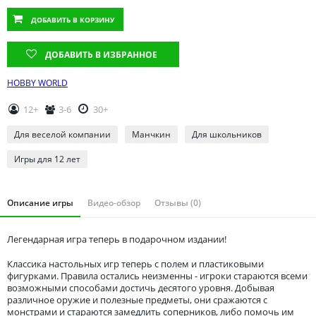
Томская область
ДОБАВИТЬ
В КОРЗИНУ
Тюменская область
Удмуртия
ДОБАВИТЬ В ИЗБРАННОЕ
Ульяновская область
HOBBY WORLD
12+
3-6
30+
Для веселой компании
Манчкин
Для школьников
Игры для 12 лет
Описание игры
Видео-обзор
Отзывы (0)
Легендарная игра теперь в подарочном издании!
Классика настольных игр теперь с полем и пластиковыми
фигурками. Правила остались неизменны - игроки стараются всеми
возможными способами достичь десятого уровня. Добывая
различное оружие и полезные предметы, они сражаются с
монстрами и стараются замедлить соперников, либо помочь им