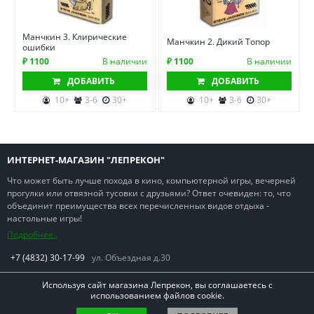
Манчкин 3. Клирические
Манчкин 2. Дикий Топор
ошибки
₽ 1100
В наличии
₽ 1100
В наличии
ДОБАВИТЬ
ДОБАВИТЬ
10+
3-6
30+
10+
3-6
30+
ИНТЕРНЕТ-МАГАЗИН "ЛЕПРЕКОН"
Что может быть лучше похода в кино, компьютерной игры, вечерней
прогулки или отвязной тусовки с друзьями? Ответ очевиден: то, что
объединит преимущества всех перечисленных видов отдыха -
настольные игры!
Подробнее..
+7 (4832) 30-17-99
ул. Объездная д.30
Используя сайт магазина Лепрекон, вы соглашаетесь с
использованием файлов cookie.