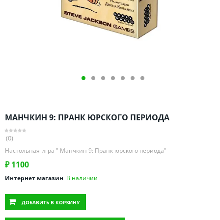
Омская область
Оренбургская область
Пензенская область
Пермский край
Ростовская область
Рязанская область
Санкт-Петербург и область
Самарская область
МАНЧКИН 9: ПРАНК ЮРСКОГО ПЕРИОДА
Саратовская область
Свердловская область
(0)
Смоленская область
Настольная игра " Манчкин 9: Пранк юрского периода"
Ставропольский край
₽
1100
Тамбовская область
Интернет магазин
В наличии
Татарстан
ДОБАВИТЬ
В КОРЗИНУ
Тверская область