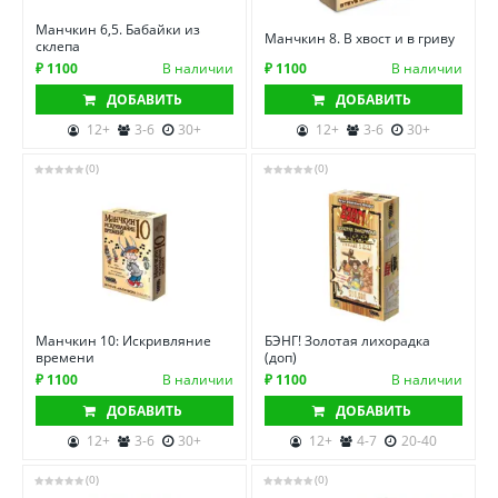
Манчкин 6,5. Бабайки из
Манчкин 8. В хвост и в гриву
склепа
₽ 1100
В наличии
₽ 1100
В наличии
ДОБАВИТЬ
ДОБАВИТЬ
12+
3-6
30+
12+
3-6
30+
(0)
(0)
Манчкин 10: Искривляние
БЭНГ! Золотая лихорадка
времени
(доп)
₽ 1100
В наличии
₽ 1100
В наличии
ДОБАВИТЬ
ДОБАВИТЬ
12+
3-6
30+
12+
4-7
20-40
(0)
(0)