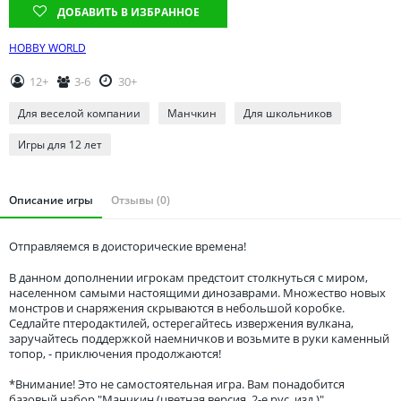
Томская область
ДОБАВИТЬ В ИЗБРАННОЕ
Тюменская область
HOBBY WORLD
Удмуртия
12+
3-6
30+
Ульяновская область
Для веселой компании
Манчкин
Для школьников
Игры для 12 лет
Описание игры
Отзывы (0)
Отправляемся в доисторические времена!
В данном дополнении игрокам предстоит столкнуться с миром,
населенном самыми настоящими динозаврами. Множество новых
монстров и снаряжения скрываются в небольшой коробке.
Седлайте птеродактилей, остерегайтесь извержения вулкана,
заручайтесь поддержкой наемничков и возьмите в руки каменный
топор, - приключения продолжаются!
*Внимание! Это не самостоятельная игра. Вам понадобится
базовый набор "Манчкин (цветная версия, 2-е рус. изд.)".