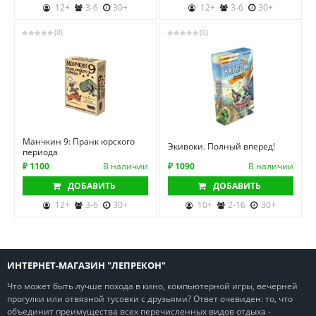
12+
3-6
30+
12+
3-6
30+
(0)
(0)
Манчкин 9: Пранк юрского
Экивоки. Полный вперед!
периода
₽ 1100
В наличии
₽ 1090
В наличии
ДОБАВИТЬ
ДОБАВИТЬ
12+
3-6
30+
10+
2-16
30+
ИНТЕРНЕТ-МАГАЗИН "ЛЕПРЕКОН"
Что может быть лучше похода в кино, компьютерной игры, вечерней
прогулки или отвязной тусовки с друзьями? Ответ очевиден: то, что
объединит преимущества всех перечисленных видов отдыха -