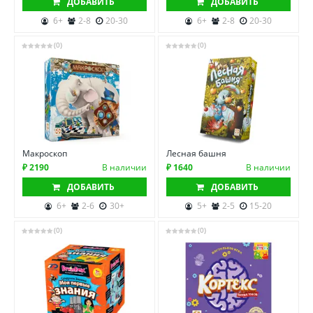
ДОБАВИТЬ
ДОБАВИТЬ
6+
2-8
20-30
6+
2-8
20-30
(0)
(0)
Макроскоп
Лесная башня
₽ 2190
В наличии
₽ 1640
В наличии
ДОБАВИТЬ
ДОБАВИТЬ
6+
2-6
30+
5+
2-5
15-20
(0)
(0)