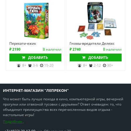
Перекати-ежик
Гномы-вредители Делюкс
₽ 2190
В наличии
₽ 2740
В наличии
ДОБАВИТЬ
ДОБАВИТЬ
8+
3-6
15-20
8+
2-12
30+
ИНТЕРНЕТ-МАГАЗИН "ЛЕПРЕКОН"
Что может быть лучше похода в кино, компьютерной игры, вечерней
прогулки или отвязной тусовки с друзьями? Ответ очевиден: то, что
объединит преимущества всех перечисленных видов отдыха -
настольные игры!
Подробнее..