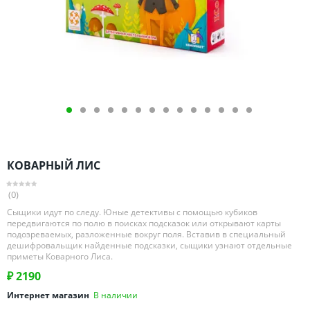
Омская область
Оренбургская область
Пензенская область
Пермский край
Ростовская область
Рязанская область
Санкт-Петербург и область
Самарская область
КОВАРНЫЙ ЛИС
Саратовская область
Свердловская область
(0)
Смоленская область
Сыщики идут по следу. Юные детективы с помощью кубиков
передвигаются по полю в поисках подсказок или открывают карты
Ставропольский край
подозреваемых, разложенные вокруг поля. Вставив в специальный
дешифровальщик найденные подсказки, сыщики узнают отдельные
Тамбовская область
приметы Коварного Лиса.
Татарстан
₽
2190
Тверская область
Интернет магазин
В наличии