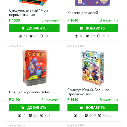
Сундучок знаний "Мои
Кортекс для детей
первые знания"
₽ 1530
В наличии
₽ 1640
В наличии
ДОБАВИТЬ
ДОБАВИТЬ
5+
2+
10+
6+
2-6
15-30
(0)
(0)
Свинтус Юный. Большое
Спящие королевы Delux
Приключение
₽ 2190
В наличии
₽ 1640
В наличии
ДОБАВИТЬ
ДОБАВИТЬ
7+
2-5
20+
4+
2-10
10-30
(0)
(0)