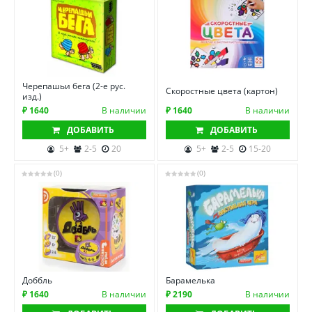
Черепашьи бега (2-е рус.
Скоростные цвета (картон)
изд.)
₽ 1640
В наличии
₽ 1640
В наличии
ДОБАВИТЬ
ДОБАВИТЬ
5+
2-5
20
5+
2-5
15-20
(0)
(0)
Доббль
Барамелька
₽ 1640
В наличии
₽ 2190
В наличии