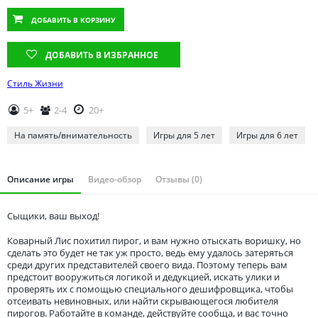
Томская область
ДОБАВИТЬ
В КОРЗИНУ
Тюменская область
Удмуртия
ДОБАВИТЬ В ИЗБРАННОЕ
Ульяновская область
Стиль Жизни
5+
2-4
20+
На память/внимательность
Игры для 5 лет
Игры для 6 лет
Описание игры
Видео-обзор
Отзывы (0)
Сыщики, ваш выход!
Коварный Лис похитил пирог, и вам нужно отыскать воришку, но
сделать это будет не так уж просто, ведь ему удалось затеряться
среди других представителей своего вида. Поэтому теперь вам
предстоит вооружиться логикой и дедукцией, искать улики и
проверять их с помощью специального дешифровщика, чтобы
отсеивать невиновных, или найти скрывающегося любителя
пирогов. Работайте в команде, действуйте сообща, и вас точно