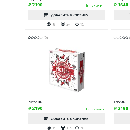
₽ 2190
₽ 1640
В наличии
ДОБАВИТЬ
В КОРЗИНУ
8+
2-4
15+
(0)
Мезень
Гжель
₽ 2190
₽ 2190
В наличии
ДОБАВИТЬ
В КОРЗИНУ
8+
1-5
30+