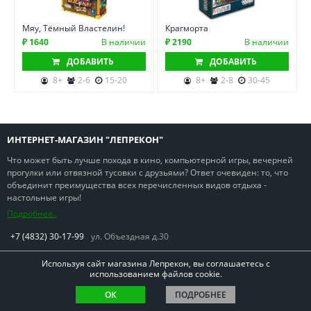
Мяу, Тёмный Властелин!
Крагморта
₽ 1640
В наличии
₽ 2190
В наличии
ДОБАВИТЬ
ДОБАВИТЬ
8+
2-6
15-20
8+
2-8
30-45
ИНТЕРНЕТ-МАГАЗИН "ЛЕПРЕКОН"
Что может быть лучше похода в кино, компьютерной игры, вечерней
прогулки или отвязной тусовки с друзьями? Ответ очевиден: то, что
объединит преимущества всех перечисленных видов отдыха -
настольные игры!
Подробнее..
+7 (4832) 30-17-99
ул. Объездная д.30
Используя сайт магазина Лепрекон, вы соглашаетесь с
использованием файлов cookie.
ОК
ПОДРОБНЕЕ
Copyright © Лепрекон 2013-2026. Все права защищены