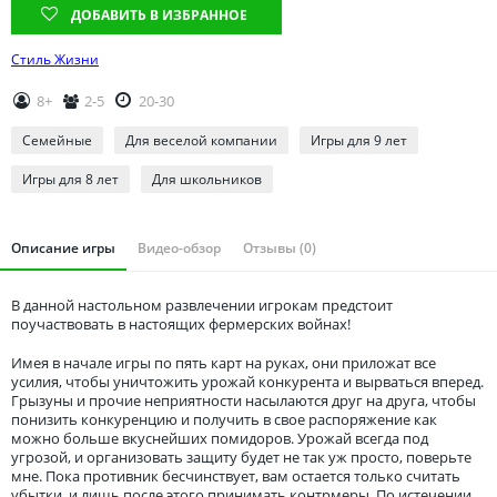
Томская область
ДОБАВИТЬ В ИЗБРАННОЕ
Тюменская область
Стиль Жизни
Удмуртия
8+
2-5
20-30
Ульяновская область
Семейные
Для веселой компании
Игры для 9 лет
Игры для 8 лет
Для школьников
Описание игры
Видео-обзор
Отзывы (0)
В данной настольном развлечении игрокам предстоит
поучаствовать в настоящих фермерских войнах!
Имея в начале игры по пять карт на руках, они приложат все
усилия, чтобы уничтожить урожай конкурента и вырваться вперед.
Грызуны и прочие неприятности насылаются друг на друга, чтобы
понизить конкуренцию и получить в свое распоряжение как
можно больше вкуснейших помидоров. Урожай всегда под
угрозой, и организовать защиту будет не так уж просто, поверьте
мне. Пока противник бесчинствует, вам остается только считать
убытки, и лишь после этого принимать контрмеры. По истечении