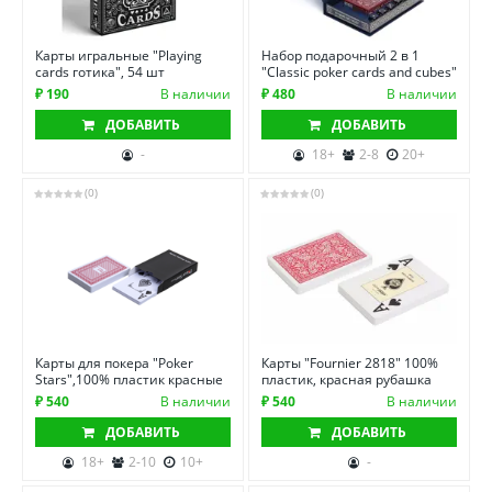
Карты игральные "Playing
Набор подарочный 2 в 1
cards готика", 54 шт
"Classic poker cards and cubes"
₽ 190
В наличии
₽ 480
В наличии
ДОБАВИТЬ
ДОБАВИТЬ
-
18+
2-8
20+
(0)
(0)
Карты для покера "Poker
Карты "Fournier 2818" 100%
Stars",100% пластик красные
пластик, красная рубашка
₽ 540
В наличии
₽ 540
В наличии
ДОБАВИТЬ
ДОБАВИТЬ
18+
2-10
10+
-