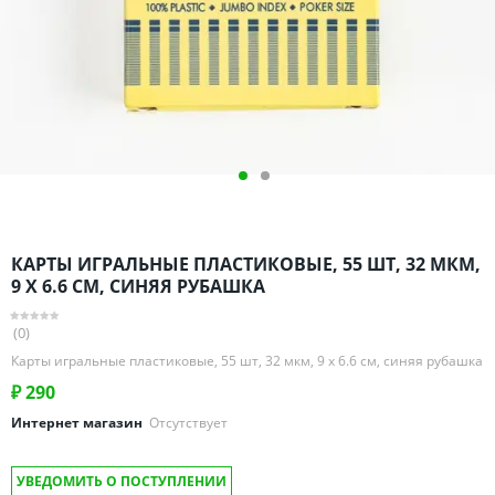
Омская область
Оренбургская область
Пензенская область
Пермский край
Ростовская область
Рязанская область
Санкт-Петербург и область
Самарская область
КАРТЫ ИГРАЛЬНЫЕ ПЛАСТИКОВЫЕ, 55 ШТ, 32 МКМ,
Саратовская область
9 Х 6.6 СМ, СИНЯЯ РУБАШКА
Свердловская область
(0)
Смоленская область
Карты игральные пластиковые, 55 шт, 32 мкм, 9 х 6.6 см, синяя рубашка
Ставропольский край
₽
290
Тамбовская область
Интернет магазин
Отсутствует
Татарстан
Тверская область
УВЕДОМИТЬ О ПОСТУПЛЕНИИ