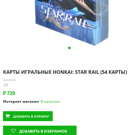
Омская область
Оренбургская область
Пензенская область
Пермский край
Ростовская область
Рязанская область
Санкт-Петербург и область
Самарская область
КАРТЫ ИГРАЛЬНЫЕ HONKAI: STAR RAIL (54 КАРТЫ)
Саратовская область
Свердловская область
(0)
Смоленская область
₽
720
Ставропольский край
Интернет магазин
В наличии
Тамбовская область
ДОБАВИТЬ
В КОРЗИНУ
Татарстан
Тверская область
ДОБАВИТЬ В ИЗБРАННОЕ