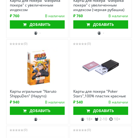
Карты для покера "Фабрика
Карты для покера "Фабрика
покера" с увеличенным
покера" с увеличенным
индексом
индексом (черная рубашка)
₽ 760
В наличии
₽ 760
В наличии
ДОБАВИТЬ
ДОБАВИТЬ
-
-
(0)
(0)
Карты игральные "Naruto
Карты для покера "Poker
ShippuDen" (Наруто)
Stars",100% пластик красные
₽ 940
В наличии
₽ 540
В наличии
ДОБАВИТЬ
ДОБАВИТЬ
-
18+
2-10
10+
(0)
(0)