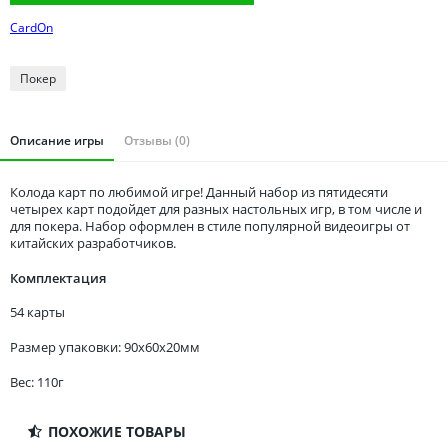
Томская область
CardOn
Тюменская область
Удмуртия
Покер
Ульяновская область
Описание игры
Отзывы (0)
Колода карт по любимой игре! Данный набор из пятидесяти
четырех карт подойдет для разных настольных игр, в том числе и
для покера. Набор оформлен в стиле популярной видеоигры от
китайских разработчиков.
Комплектация
54 карты
Размер упаковки: 90x60x20мм
Вес: 110г
ПОХОЖИЕ ТОВАРЫ