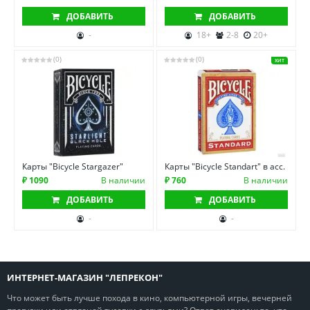
ДОБАВИТЬ
ДОБАВИТЬ
-
18+
2-8
20+
(0)
(0)
ХИТ
Карты "Bicycle Stargazer"
Карты "Bicycle Standart" в асс.
₽ 1090
В наличии
₽ 760
В наличии
ДОБАВИТЬ
ДОБАВИТЬ
-
-
ИНТЕРНЕТ-МАГАЗИН "ЛЕПРЕКОН"
Что может быть лучше похода в кино, компьютерной игры, вечерней