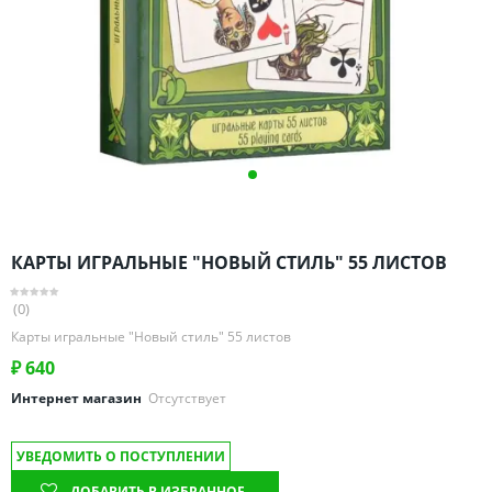
Омская область
Оренбургская область
Пензенская область
Пермский край
Ростовская область
Рязанская область
Санкт-Петербург и область
Самарская область
КАРТЫ ИГРАЛЬНЫЕ "НОВЫЙ СТИЛЬ" 55 ЛИСТОВ
Саратовская область
Свердловская область
(0)
Смоленская область
Карты игральные "Новый стиль" 55 листов
Ставропольский край
₽
640
Тамбовская область
Интернет магазин
Отсутствует
Татарстан
УВЕДОМИТЬ О ПОСТУПЛЕНИИ
Тверская область
ДОБАВИТЬ В ИЗБРАННОЕ