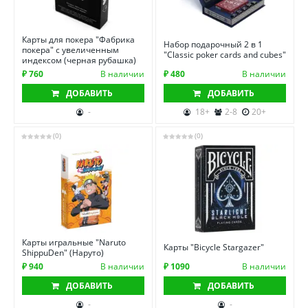
Карты для покера "Фабрика
Набор подарочный 2 в 1
покера" с увеличенным
"Classic poker cards and cubes"
индексом (черная рубашка)
₽ 760
В наличии
₽ 480
В наличии
ДОБАВИТЬ
ДОБАВИТЬ
-
18+
2-8
20+
(0)
(0)
Карты игральные "Naruto
Карты "Bicycle Stargazer"
ShippuDen" (Наруто)
₽ 940
В наличии
₽ 1090
В наличии
ДОБАВИТЬ
ДОБАВИТЬ
-
-