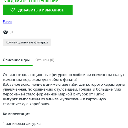
УВЕДОМИТЬ О ПОСТУПЛЕНИИ
Томская область
Тюменская область
ДОБАВИТЬ В ИЗБРАННОЕ
Удмуртия
Funko
Ульяновская область
3+
Коллекционные фигурки
Описание игры
Отзывы (0)
Отличные коллекционные фигурки по любимым вселенным станут
желанным подарком для любого фаната!
Забавное исполнение в аниме стиле тиби, для которого характерны
увеличенная, по сравнению с туловищем, голова и большие глаз
персонажей стало фирменной маркой фигурок от Funko.
Фигурки выполнены из винила и упакованы в картонную
тематическую коробочку.
Комплектация
1 виниловая фигурка