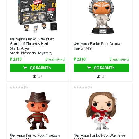
Фигурка Funko Bitty POP!
Game of Thrones Ned
Фигурка Funko Pop: Асока
Stark+Arya
Тано (749)
Stark+Nymeria+Mystery
₽ 2310
В наличии
₽ 2310
В наличии
ДОБАВИТЬ
ДОБАВИТЬ
3+
3+
(0)
(0)
Фигурка Funko Pop: Фредди
Фигурка Funko Pop: Эбигейл