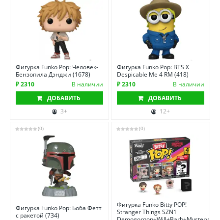
Фигурка Funko Pop: Человек-
Фигурка Funko Pop: BTS X
Бензопила Дэнджи (1678)
Despicable Me 4 RM (418)
₽ 2310
В наличии
₽ 2310
В наличии
ДОБАВИТЬ
ДОБАВИТЬ
3+
12+
(0)
(0)
Фигурка Funko Bitty POP!
Фигурка Funko Pop: Боба Фетт
Stranger Things SZN1
с ракетой (734)
Demogorgon+Will+Barb+Mystery