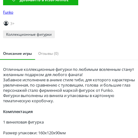
Томская область
Тюменская область
Funko
Удмуртия
3+
Ульяновская область
Коллекционные фигурки
Описание игры
Отзывы (0)
Отличные коллекционные фигурки по любимым вселенным станут
желанным подарком для любого фаната!
Забавное исполнение в аниме стиле тиби, для которого характерны
увеличенная, по сравнению с туловищем, голова и большие глаз
персонажей стало фирменной маркой фигурок от Funko.
Фигурки выполнены из винила и упакованы в картонную
тематическую коробочку.
Комплектация
1 виниловая фигурка
Размер упаковки: 160x120x90мм