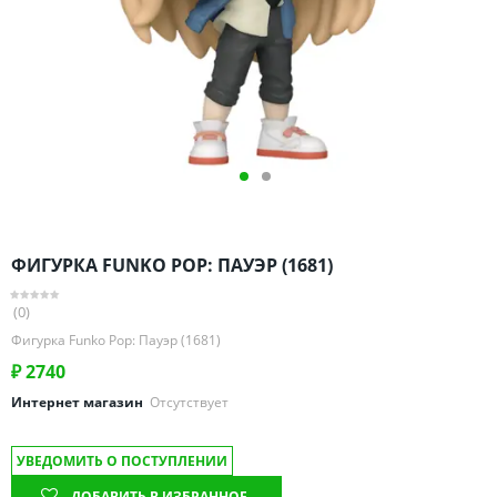
Омская область
Оренбургская область
Пензенская область
Пермский край
Ростовская область
Рязанская область
Санкт-Петербург и область
Самарская область
ФИГУРКА FUNKO POP: ПАУЭР (1681)
Саратовская область
Свердловская область
(0)
Смоленская область
Фигурка Funko Pop: Пауэр (1681)
Ставропольский край
₽
2740
Тамбовская область
Интернет магазин
Отсутствует
Татарстан
УВЕДОМИТЬ О ПОСТУПЛЕНИИ
Тверская область
ДОБАВИТЬ В ИЗБРАННОЕ