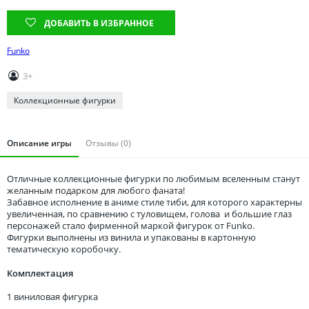
Томская область
ДОБАВИТЬ В ИЗБРАННОЕ
Тюменская область
Удмуртия
Funko
Ульяновская область
3+
Коллекционные фигурки
Описание игры
Отзывы (0)
Отличные коллекционные фигурки по любимым вселенным станут
желанным подарком для любого фаната!
Забавное исполнение в аниме стиле тиби, для которого характерны
увеличенная, по сравнению с туловищем, голова и большие глаз
персонажей стало фирменной маркой фигурок от Funko.
Фигурки выполнены из винила и упакованы в картонную
тематическую коробочку.
Комплектация
1 виниловая фигурка