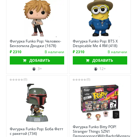
Фигурка Funko Pop: Человек-
Фигурка Funko Pop: BTS X
Бензопила Дэнджи (1678)
Despicable Me 4 RM (418)
₽ 2310
В наличии
₽ 2310
В наличии
ДОБАВИТЬ
ДОБАВИТЬ
3+
12+
(0)
(0)
Фигурка Funko Bitty POP!
Фигурка Funko Pop: Боба Фетт
Stranger Things SZN1
с ракетой (734)
Demogorgon+Will+Barb+Mystery