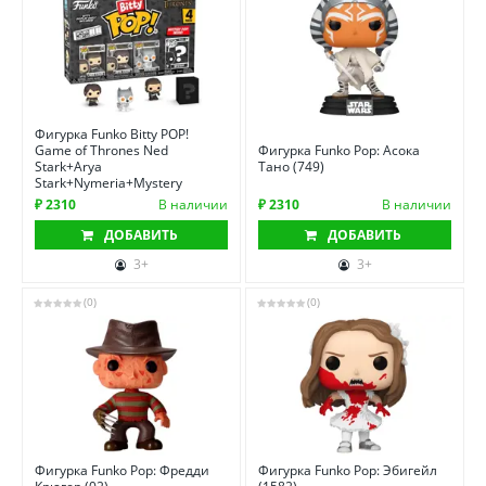
Фигурка Funko Bitty POP!
Game of Thrones Ned
Фигурка Funko Pop: Асока
Stark+Arya
Тано (749)
Stark+Nymeria+Mystery
₽ 2310
В наличии
₽ 2310
В наличии
ДОБАВИТЬ
ДОБАВИТЬ
3+
3+
(0)
(0)
Фигурка Funko Pop: Фредди
Фигурка Funko Pop: Эбигейл