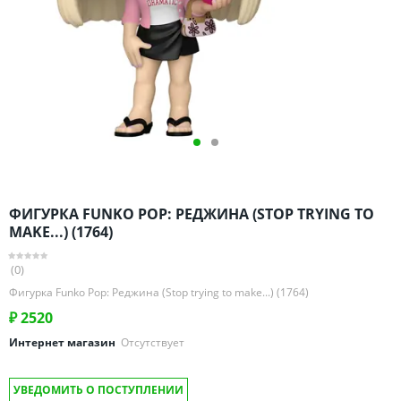
Омская область
Оренбургская область
Пензенская область
Пермский край
Ростовская область
Рязанская область
Санкт-Петербург и область
Самарская область
ФИГУРКА FUNKO POP: РЕДЖИНА (STOP TRYING TO
Саратовская область
MAKE...) (1764)
Свердловская область
(0)
Смоленская область
Фигурка Funko Pop: Реджина (Stop trying to make...) (1764)
Ставропольский край
₽
2520
Тамбовская область
Интернет магазин
Отсутствует
Татарстан
Тверская область
УВЕДОМИТЬ О ПОСТУПЛЕНИИ