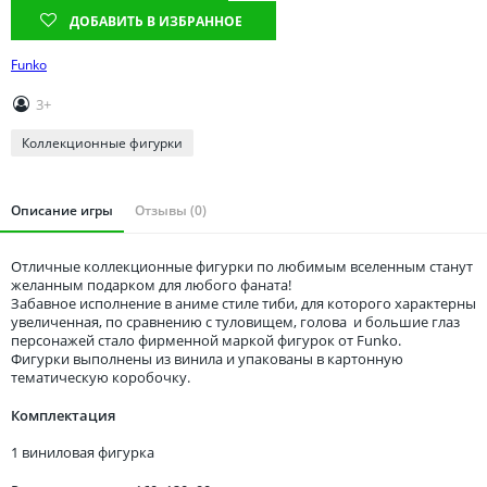
Томская область
ДОБАВИТЬ В ИЗБРАННОЕ
Тюменская область
Funko
Удмуртия
Ульяновская область
3+
Коллекционные фигурки
Описание игры
Отзывы (0)
Отличные коллекционные фигурки по любимым вселенным станут
желанным подарком для любого фаната!
Забавное исполнение в аниме стиле тиби, для которого характерны
увеличенная, по сравнению с туловищем, голова и большие глаз
персонажей стало фирменной маркой фигурок от Funko.
Фигурки выполнены из винила и упакованы в картонную
тематическую коробочку.
Комплектация
1 виниловая фигурка