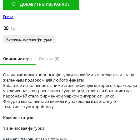
Томская область
ДОБАВИТЬ В ИЗБРАННОЕ
Тюменская область
Funko
Удмуртия
12+
Ульяновская область
Коллекционные фигурки
Описание игры
Отзывы (0)
Отличные коллекционные фигурки по любимым вселенным станут
желанным подарком для любого фаната!
Забавное исполнение в аниме стиле тиби, для которого характерны
увеличенная, по сравнению с туловищем, голова и большие глаз
персонажей стало фирменной маркой фигурок от Funko.
Фигурки выполнены из винила и упакованы в картонную
тематическую коробочку.
Комплектация
1 виниловая фигурка
Размер упаковки: 160x120x90мм