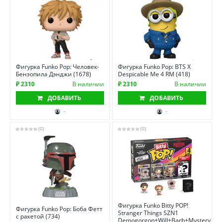
Фигурка Funko Pop: Человек-
Фигурка Funko Pop: BTS X
Бензопила Дэнджи (1678)
Despicable Me 4 RM (418)
₽ 2310
В наличии
₽ 2310
В наличии
ДОБАВИТЬ
ДОБАВИТЬ
-
-
(0)
(0)
Фигурка Funko Bitty POP!
Фигурка Funko Pop: Боба Фетт
Stranger Things SZN1
с ракетой (734)
Demogorgon+Will+Barb+Mystery