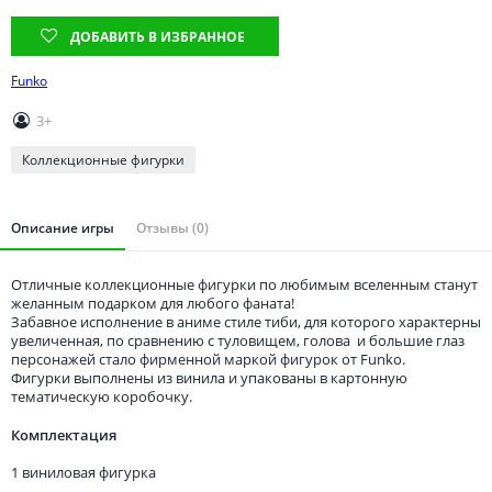
Томская область
ДОБАВИТЬ В ИЗБРАННОЕ
Тюменская область
Удмуртия
Funko
Ульяновская область
3+
Коллекционные фигурки
Описание игры
Отзывы (0)
Отличные коллекционные фигурки по любимым вселенным станут
желанным подарком для любого фаната!
Забавное исполнение в аниме стиле тиби, для которого характерны
увеличенная, по сравнению с туловищем, голова и большие глаз
персонажей стало фирменной маркой фигурок от Funko.
Фигурки выполнены из винила и упакованы в картонную
тематическую коробочку.
Комплектация
1 виниловая фигурка