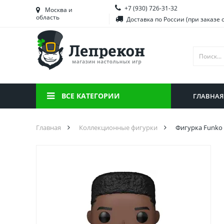
+7 (930) 726-31-32
Башкортостан
Морд
Москва и
область
Доставка по России (при заказе 
Брянская область
Моск
Вологодская область
Ниже
Воронежская область
Ново
Иркутская область
Омск
ВСЕ КАТЕГОРИИ
ГЛАВНАЯ
Калининградская область
Орен
Главная
Коллекционные фигурки
Фигурка Funko 