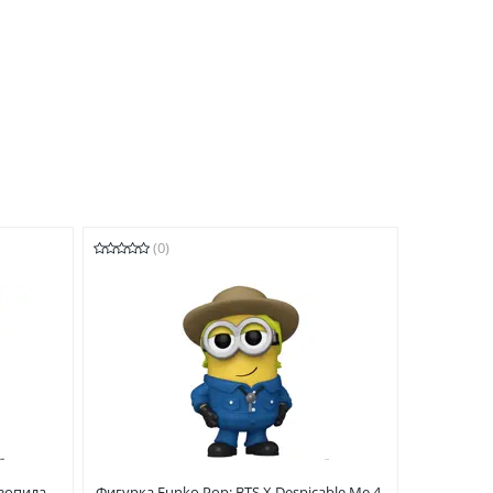
(0)
нзопила
Фигурка Funko Pop: BTS X Despicable Me 4