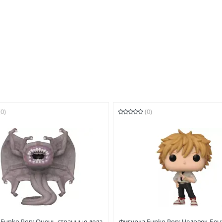
(0)
(0)
 Funko Pop: Очень странные дела
Фигурка Funko Pop: Человек-Бе