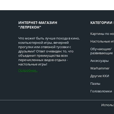
ИНТЕРНЕТ-МАГАЗИН
КАТЕГОРИИ 
"ЛЕПРЕКОН"
Картины по н
Что может быть лучше похода в кино,
Настольные и
компьютерной игры, вечерней
прогулки или отвязной тусовки с
Обучающие/
друзьями? Ответ очевиден: то, что
развивающие
объединит преимущества всех
перечисленных видов отдыха -
Аксессуары
настольные игры!
Warhammer
Подробнее..
Другие ККИ
Пазлы
Головоломки
Использ