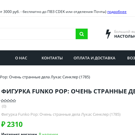
овия
Санкт-Петербург и облас
от 3000 руб. - бесплатно до ПВЗ CDEK или отделения Почты)
подробнее
ва и область
Самарская область
городская область
Саратовская область
Большой в
НАСТОЛЬ
сибирская область
Свердловская область
ая область
Смоленская область
О НАС
КОНТАКТЫ
ОПЛАТА И ДОСТАВКА
ВОЗ
бургская область
Ставропольский край
Pop: Очень странные дела Лукас Синклер (1785)
ФИГУРКА FUNKO POP: ОЧЕНЬ СТРАННЫЕ ДЕ
(0)
Фигурка Funko Pop: Очень странные дела Лукас Синклер (1785)
₽
2310
Интернет магазин
В наличии