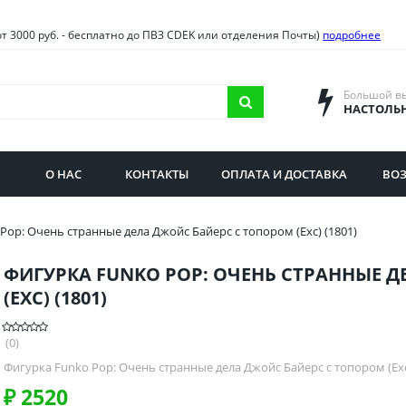
овия
Санкт-Петербург и облас
от 3000 руб. - бесплатно до ПВЗ CDEK или отделения Почты)
подробнее
ва и область
Самарская область
городская область
Саратовская область
Большой в
НАСТОЛЬ
сибирская область
Свердловская область
ая область
Смоленская область
О НАС
КОНТАКТЫ
ОПЛАТА И ДОСТАВКА
ВОЗ
бургская область
Ставропольский край
Pop: Очень странные дела Джойс Байерс с топором (Exc) (1801)
ФИГУРКА FUNKO POP: ОЧЕНЬ СТРАННЫЕ 
(EXC) (1801)
(0)
Фигурка Funko Pop: Очень странные дела Джойс Байерс с топором (Exc
₽
2520