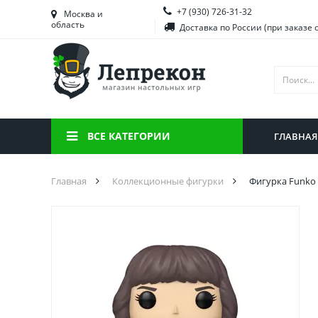
+7 (930) 726-31-32
Башкортостан
Морд
Москва и
область
Доставка по России (при заказе 
Брянская область
Моск
Вологодская область
Ниже
Воронежская область
Ново
Иркутская область
Омск
ВСЕ КАТЕГОРИИ
ГЛАВНАЯ
Калининградская область
Орен
Главная
Коллекционные фигурки
Фигурка Funko 