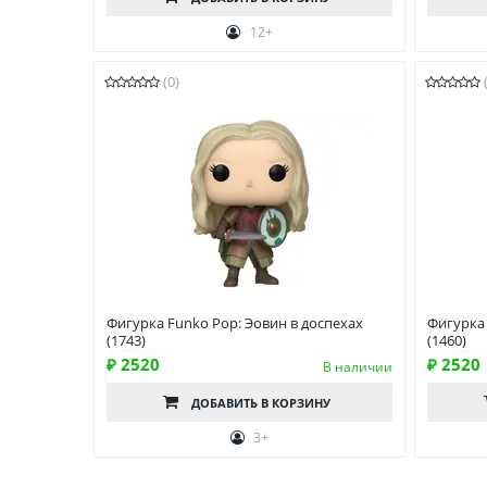
12+
(0)
Фигурка Funko Pop: Эовин в доспехах
Фигурка
(1743)
(1460)
₽ 2520
₽ 2520
В наличии
ДОБАВИТЬ
В КОРЗИНУ
3+