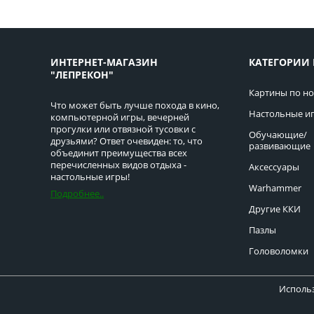
ИНТЕРНЕТ-МАГАЗИН
КАТЕГОРИИ 
"ЛЕПРЕКОН"
Картины по н
Что может быть лучше похода в кино,
Настольные и
компьютерной игры, вечерней
прогулки или отвязной тусовки с
Обучающие/
друзьями? Ответ очевиден: то, что
развивающие
объединит преимущества всех
перечисленных видов отдыха -
Аксессуары
настольные игры!
Warhammer
Подробнее..
Другие ККИ
Пазлы
Головоломки
Использ