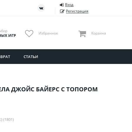
Вход
ть
Тюменская область
Регистрация
Удмуртия
Ульяновская область
ыбор
Избранное
Корзина
НЫХ ИГР
ВРАТ
СТАТЬИ
ДЕЛА ДЖОЙС БАЙЕРС С ТОПОРОМ
) (1801)