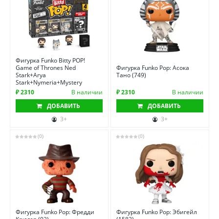
Фигурка Funko Bitty POP!
Game of Thrones Ned
Фигурка Funko Pop: Асока
Stark+Arya
Тано (749)
Stark+Nymeria+Mystery
₽ 2310
В наличии
₽ 2310
В наличии
ДОБАВИТЬ
ДОБАВИТЬ
3+
3+
(0)
(0)
Фигурка Funko Pop: Фредди
Фигурка Funko Pop: Эбигейл