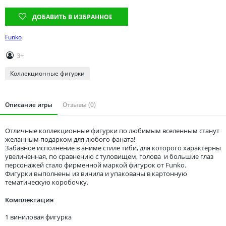
Томская область
ДОБАВИТЬ В ИЗБРАННОЕ
Тюменская область
Удмуртия
Funko
Ульяновская область
3+
Коллекционные фигурки
Описание игры
Отзывы (0)
Отличные коллекционные фигурки по любимым вселенным станут
желанным подарком для любого фаната!
Забавное исполнение в аниме стиле тиби, для которого характерны
увеличенная, по сравнению с туловищем, голова и большие глаз
персонажей стало фирменной маркой фигурок от Funko.
Фигурки выполнены из винила и упакованы в картонную
тематическую коробочку.
Комплектация
1 виниловая фигурка