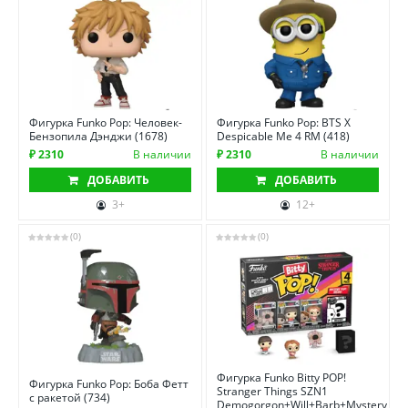
Фигурка Funko Pop: Человек-
Фигурка Funko Pop: BTS X
Бензопила Дэнджи (1678)
Despicable Me 4 RM (418)
₽ 2310
В наличии
₽ 2310
В наличии
ДОБАВИТЬ
ДОБАВИТЬ
3+
12+
(0)
(0)
Фигурка Funko Bitty POP!
Фигурка Funko Pop: Боба Фетт
Stranger Things SZN1
с ракетой (734)
Demogorgon+Will+Barb+Mystery