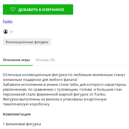
Томская область
ДОБАВИТЬ В ИЗБРАННОЕ
Тюменская область
Удмуртия
Funko
Ульяновская область
3+
Коллекционные фигурки
Описание игры
Отзывы (0)
Отличные коллекционные фигурки по любимым вселенным станут
желанным подарком для любого фаната!
Забавное исполнение в аниме стиле тиби, для которого характерны
увеличенная, по сравнению с туловищем, голова и большие глаз
персонажей стало фирменной маркой фигурок от Funko.
Фигурки выполнены из винила и упакованы в картонную
тематическую коробочку.
Комплектация
1 виниловая фигурка