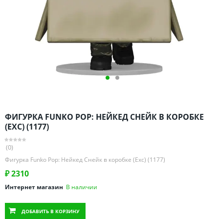
Омская область
Оренбургская область
Пензенская область
Пермский край
Ростовская область
Рязанская область
Санкт-Петербург и область
Самарская область
ФИГУРКА FUNKO POP: НЕЙКЕД СНЕЙК В КОРОБКЕ
Саратовская область
(EXC) (1177)
Свердловская область
(0)
Смоленская область
Фигурка Funko Pop: Нейкед Снейк в коробке (Exc) (1177)
Ставропольский край
₽
2310
Тамбовская область
Интернет магазин
В наличии
Татарстан
Тверская область
ДОБАВИТЬ
В КОРЗИНУ