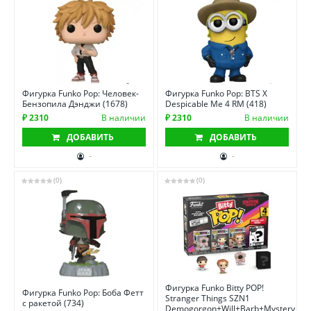
Фигурка Funko Pop: Человек-
Фигурка Funko Pop: BTS X
Бензопила Дэнджи (1678)
Despicable Me 4 RM (418)
₽ 2310
В наличии
₽ 2310
В наличии
ДОБАВИТЬ
ДОБАВИТЬ
-
-
(0)
(0)
Фигурка Funko Bitty POP!
Фигурка Funko Pop: Боба Фетт
Stranger Things SZN1
с ракетой (734)
Demogorgon+Will+Barb+Mystery