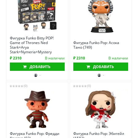
Фигурка Funko Bitty POP!
Game of Thrones Ned
Фигурка Funko Pop: Асока
Stark+Arya
Тано (749)
Stark+Nymeria+Mystery
₽ 2310
В наличии
₽ 2310
В наличии
ДОБАВИТЬ
ДОБАВИТЬ
-
-
(0)
(0)
Фигурка Funko Pop: Фредди
Фигурка Funko Pop: Эбигейл