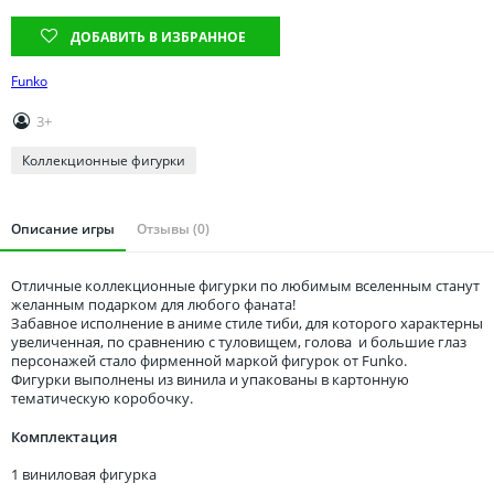
Томская область
ДОБАВИТЬ В ИЗБРАННОЕ
Тюменская область
Удмуртия
Funko
Ульяновская область
3+
Коллекционные фигурки
Описание игры
Отзывы (0)
Отличные коллекционные фигурки по любимым вселенным станут
желанным подарком для любого фаната!
Забавное исполнение в аниме стиле тиби, для которого характерны
увеличенная, по сравнению с туловищем, голова и большие глаз
персонажей стало фирменной маркой фигурок от Funko.
Фигурки выполнены из винила и упакованы в картонную
тематическую коробочку.
Комплектация
1 виниловая фигурка