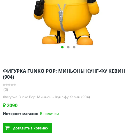
Омская область
Оренбургская область
Пензенская область
Пермский край
Ростовская область
Рязанская область
Санкт-Петербург и область
Самарская область
ФИГУРКА FUNKO POP: МИНЬОНЫ КУНГ-ФУ КЕВИН
Саратовская область
(904)
Свердловская область
(0)
Смоленская область
Фигурка Funko Pop: Миньоны Кунг-фу Кевин (904)
Ставропольский край
₽
2090
Тамбовская область
Интернет магазин
В наличии
Татарстан
Тверская область
ДОБАВИТЬ
В КОРЗИНУ