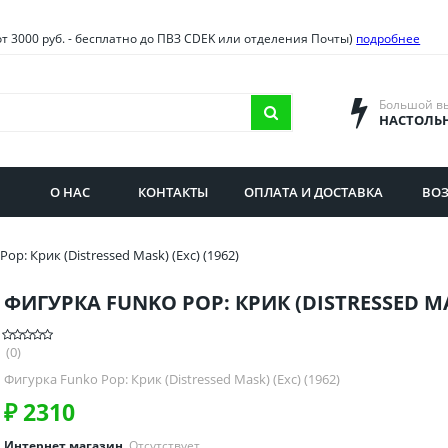
овия
Санкт-Петербург и облас
от 3000 руб. - бесплатно до ПВЗ CDEK или отделения Почты)
подробнее
ва и область
Самарская область
городская область
Саратовская область
Большой в
НАСТОЛЬ
сибирская область
Свердловская область
ая область
Смоленская область
О НАС
КОНТАКТЫ
ОПЛАТА И ДОСТАВКА
ВОЗ
бургская область
Ставропольский край
op: Крик (Distressed Mask) (Exc) (1962)
ФИГУРКА FUNKO POP: КРИК (DISTRESSED MAS
(0)
Фигурка Funko Pop: Крик (Distressed Mask) (Exc) (1962)
₽
2310
Интернет магазин
Отсутствует