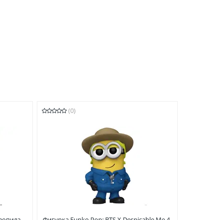
(0)
нзопила
Фигурка Funko Pop: BTS X Despicable Me 4