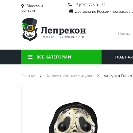
+7 (930) 726-31-32
Башкортостан
Морд
Москва и
область
Доставка по России (при заказе 
Брянская область
Моск
Вологодская область
Ниже
Воронежская область
Ново
Иркутская область
Омск
ВСЕ КАТЕГОРИИ
ГЛАВНАЯ
Калининградская область
Орен
Главная
Коллекционные фигурки
Фигурка Funko P