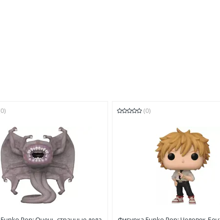
(0)
(0)
 Funko Pop: Очень странные дела
Фигурка Funko Pop: Человек-Бе