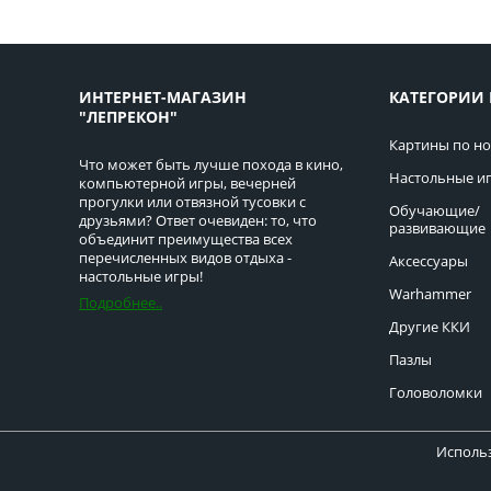
ИНТЕРНЕТ-МАГАЗИН
КАТЕГОРИИ 
"ЛЕПРЕКОН"
Картины по н
Что может быть лучше похода в кино,
Настольные и
компьютерной игры, вечерней
прогулки или отвязной тусовки с
Обучающие/
друзьями? Ответ очевиден: то, что
развивающие
объединит преимущества всех
перечисленных видов отдыха -
Аксессуары
настольные игры!
Warhammer
Подробнее..
Другие ККИ
Пазлы
Головоломки
Использ