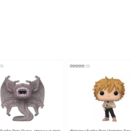
(0)
(0)
 Funko Pop: Очень странные дела
Фигурка Funko Pop: Человек-Бе