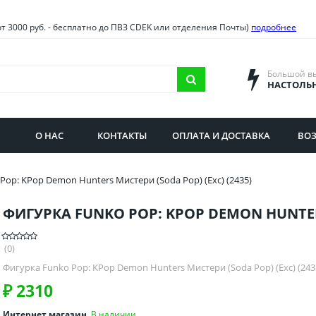
овия
Санкт-Петербург и облас
от 3000 руб. - бесплатно до ПВЗ CDEK или отделения Почты)
подробнее
ва и область
Самарская область
городская область
Саратовская область
Большой в
НАСТОЛЬ
сибирская область
Свердловская область
ая область
Смоленская область
О НАС
КОНТАКТЫ
ОПЛАТА И ДОСТАВКА
ВОЗ
бургская область
Ставропольский край
Pop: KPop Demon Hunters Мистери (Soda Pop) (Exc) (2435)
ФИГУРКА FUNKO POP: KPOP DEMON HUNTERS
(0)
Фигурка Funko Pop: KPop Demon Hunters Мистери (Soda Pop) (Exc) (243
₽
2310
Интернет магазин
В наличии