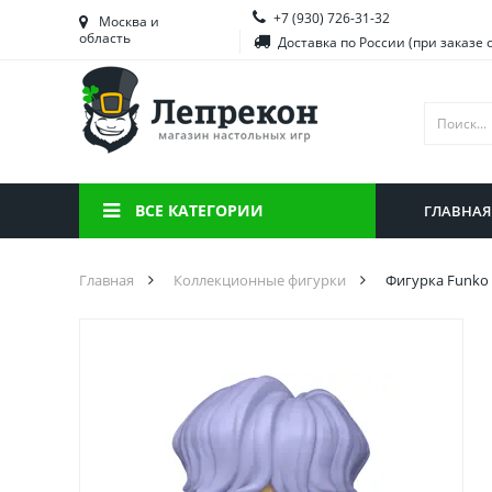
+7 (930) 726-31-32
Башкортостан
Морд
Москва и
область
Доставка по России (при заказе 
Брянская область
Моск
Вологодская область
Ниже
Воронежская область
Ново
Иркутская область
Омск
ВСЕ КАТЕГОРИИ
ГЛАВНАЯ
Калининградская область
Орен
Главная
Коллекционные фигурки
Фигурка Funko 