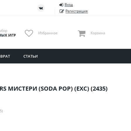
Вход
ть
Тюменская область
Регистрация
Удмуртия
Ульяновская область
ыбор
Избранное
Корзина
НЫХ ИГР
ВРАТ
СТАТЬИ
 МИСТЕРИ (SODA POP) (EXC) (2435)
5)