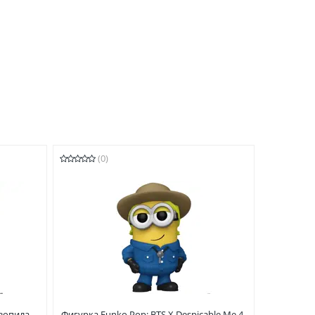
(0)
нзопила
Фигурка Funko Pop: BTS X Despicable Me 4