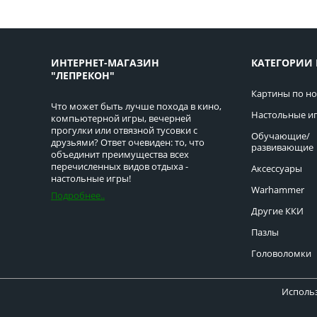
ИНТЕРНЕТ-МАГАЗИН
КАТЕГОРИИ 
"ЛЕПРЕКОН"
Картины по н
Что может быть лучше похода в кино,
Настольные и
компьютерной игры, вечерней
прогулки или отвязной тусовки с
Обучающие/
друзьями? Ответ очевиден: то, что
развивающие
объединит преимущества всех
перечисленных видов отдыха -
Аксессуары
настольные игры!
Warhammer
Подробнее..
Другие ККИ
Пазлы
Головоломки
Использ