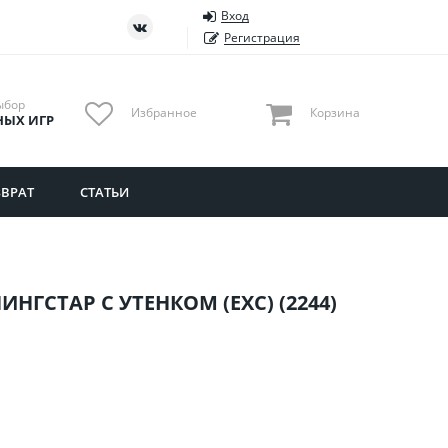
Вход
ть
Тюменская область
Регистрация
Удмуртия
Ульяновская область
ыбор
Избранное
Корзина
НЫХ ИГР
ВРАТ
СТАТЬИ
НГСТАР С УТЕНКОМ (EXC) (2244)