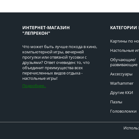
ИНТЕРНЕТ-МАГАЗИН
КАТЕГОРИИ 
"ЛЕПРЕКОН"
Картины по н
Что может быть лучше похода в кино,
Настольные и
компьютерной игры, вечерней
прогулки или отвязной тусовки с
Обучающие/
друзьями? Ответ очевиден: то, что
развивающие
объединит преимущества всех
перечисленных видов отдыха -
Аксессуары
настольные игры!
Warhammer
Подробнее..
Другие ККИ
Пазлы
Головоломки
Использ