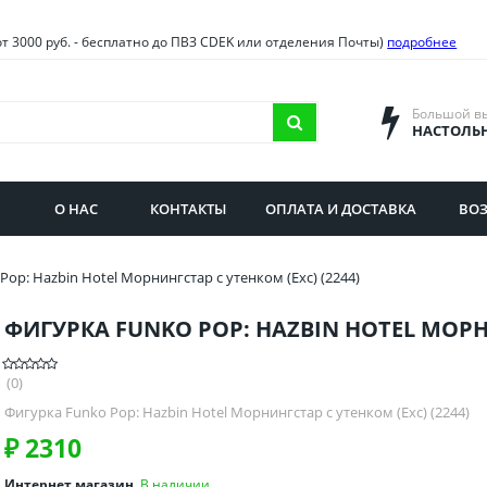
овия
Санкт-Петербург и облас
от 3000 руб. - бесплатно до ПВЗ CDEK или отделения Почты)
подробнее
ва и область
Самарская область
городская область
Саратовская область
Большой в
НАСТОЛЬ
сибирская область
Свердловская область
ая область
Смоленская область
О НАС
КОНТАКТЫ
ОПЛАТА И ДОСТАВКА
ВОЗ
бургская область
Ставропольский край
Pop: Hazbin Hotel Морнингстар с утенком (Exc) (2244)
ФИГУРКА FUNKO POP: HAZBIN HOTEL МОРНИ
(0)
Фигурка Funko Pop: Hazbin Hotel Морнингстар с утенком (Exc) (2244)
₽
2310
Интернет магазин
В наличии