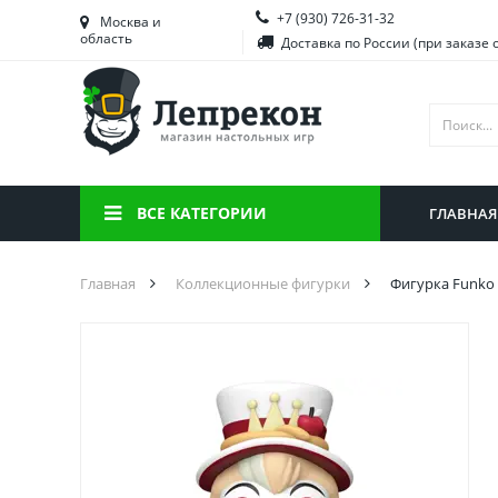
+7 (930) 726-31-32
Башкортостан
Морд
Москва и
область
Доставка по России (при заказе 
Брянская область
Моск
Вологодская область
Ниже
Воронежская область
Ново
Иркутская область
Омск
ВСЕ КАТЕГОРИИ
ГЛАВНАЯ
Калининградская область
Орен
Главная
Коллекционные фигурки
Фигурка Funko 