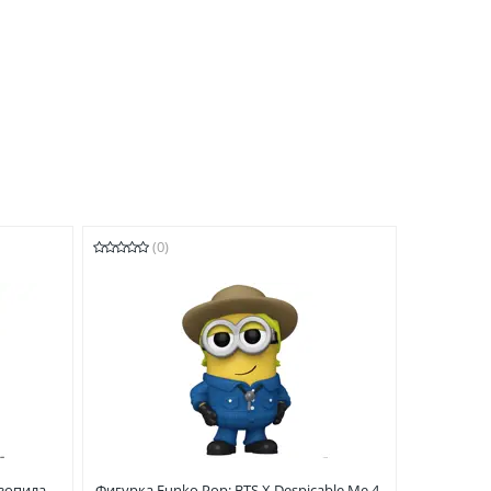
(0)
нзопила
Фигурка Funko Pop: BTS X Despicable Me 4