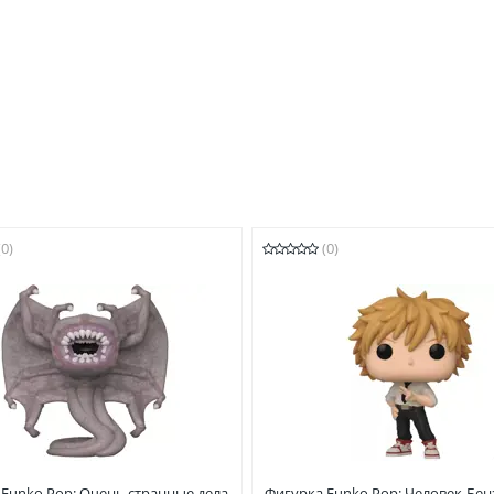
(0)
(0)
 Funko Pop: Очень странные дела
Фигурка Funko Pop: Человек-Бе