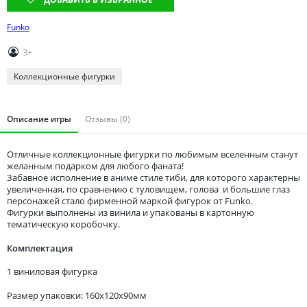
Томская область
Тюменская область
Funko
Удмуртия
3+
Ульяновская область
Коллекционные фигурки
Описание игры
Отзывы (0)
Отличные коллекционные фигурки по любимым вселенным станут
желанным подарком для любого фаната!
Забавное исполнение в аниме стиле тиби, для которого характерны
увеличенная, по сравнению с туловищем, голова и большие глаз
персонажей стало фирменной маркой фигурок от Funko.
Фигурки выполнены из винила и упакованы в картонную
тематическую коробочку.
Комплектация
1 виниловая фигурка
Размер упаковки: 160x120x90мм