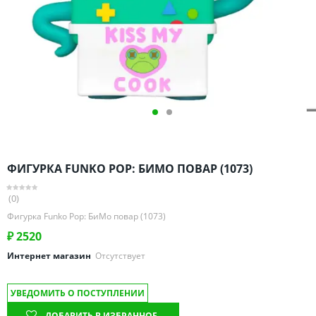
Омская область
Оренбургская область
Пензенская область
Пермский край
Ростовская область
Рязанская область
Санкт-Петербург и область
Самарская область
ФИГУРКА FUNKO POP: БИМО ПОВАР (1073)
Саратовская область
Свердловская область
(0)
Смоленская область
Фигурка Funko Pop: БиМо повар (1073)
Ставропольский край
₽
2520
Тамбовская область
Интернет магазин
Отсутствует
Татарстан
УВЕДОМИТЬ О ПОСТУПЛЕНИИ
Тверская область
ДОБАВИТЬ В ИЗБРАННОЕ