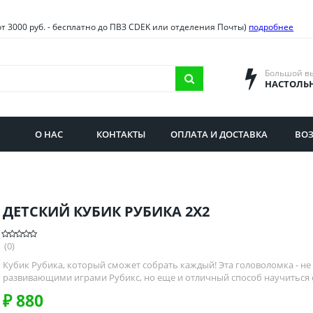
овия
Санкт-Петербург и облас
от 3000 руб. - бесплатно до ПВЗ CDEK или отделения Почты)
подробнее
ва и область
Самарская область
городская область
Саратовская область
Большой в
НАСТОЛЬ
сибирская область
Свердловская область
ая область
Смоленская область
О НАС
КОНТАКТЫ
ОПЛАТА И ДОСТАВКА
ВОЗ
бургская область
Ставропольский край
ДЕТСКИЙ КУБИК РУБИКА 2Х2
(0)
Кубик Рубика, который сможет собрать каждый! Эта головоломка - н
развивающими играми Рубикс, но еще и отличный способ научиться соб
₽
880