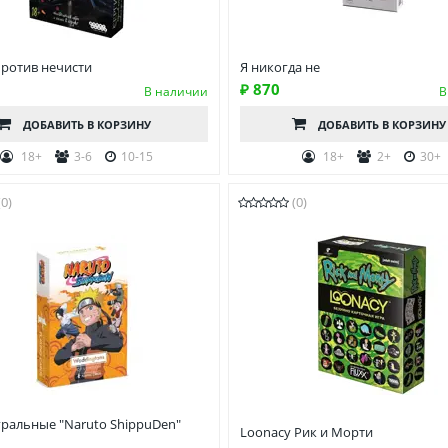
против нечисти
Я никогда не
₽ 870
В наличии
В
ДОБАВИТЬ
В КОРЗИНУ
ДОБАВИТЬ
В КОРЗИНУ
18+
3-6
10-15
18+
2+
30+
(0)
(0)
гральные "Naruto ShippuDen"
Loonacy Рик и Морти