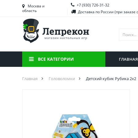
+7 (930) 726-31-32
Башкортостан
Морд
Москва и
область
Доставка по России (при заказе 
Брянская область
Моск
Вологодская область
Ниже
Воронежская область
Ново
Иркутская область
Омск
ВСЕ КАТЕГОРИИ
ГЛАВНАЯ
Калининградская область
Орен
Главная
Головоломки
Детский кубик Рубика 2х2