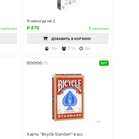
Я никогда не 2
₽ 870
 наличии
В наличии
ДОБАВИТЬ
В КОРЗИНУ
18+
2-10
30+
(0)
ХИТ
Карты "Bicycle Standart" в асс.