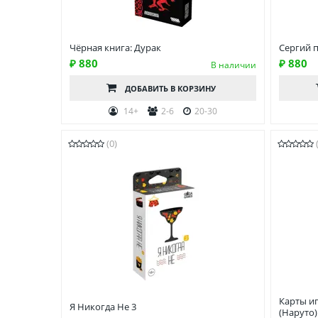
Чёрная книга: Дурак
Сергий 
₽ 880
₽ 880
В наличии
ДОБАВИТЬ
В КОРЗИНУ
14+
2-6
20-30
(0)
Карты и
Я Никогда Не 3
(Наруто)