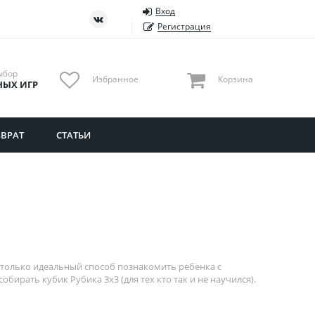
Вход
ть
Тюменская область
Регистрация
Удмуртия
Ульяновская область
ыбор
Избранное
Корзина
НЫХ ИГР
ВРАТ
СТАТЬИ
е только идеальный способ познакомить ребенка с
ирать кубик Рубика 3х3 (для тех кто так и не научился).