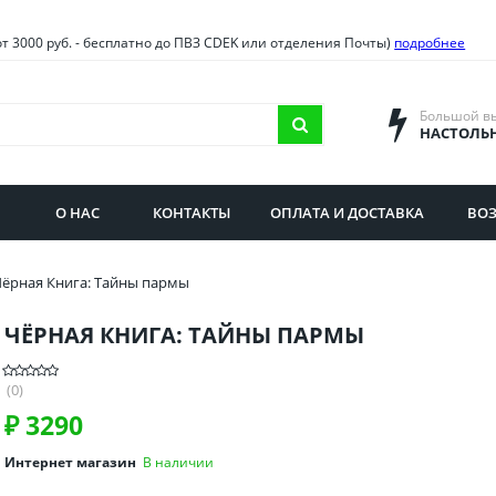
овия
Санкт-Петербург и облас
от 3000 руб. - бесплатно до ПВЗ CDEK или отделения Почты)
подробнее
ва и область
Самарская область
городская область
Саратовская область
Большой в
НАСТОЛЬ
сибирская область
Свердловская область
ая область
Смоленская область
О НАС
КОНТАКТЫ
ОПЛАТА И ДОСТАВКА
ВОЗ
бургская область
Ставропольский край
Чёрная Книга: Тайны пармы
ЧЁРНАЯ КНИГА: ТАЙНЫ ПАРМЫ
(0)
₽
3290
Интернет магазин
В наличии