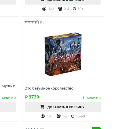
14+
2-4
60+
(0)
 Адель и
Это безумное королевство
₽ 3730
 наличии
В наличии
ДОБАВИТЬ
В КОРЗИНУ
14+
1-2
45-60