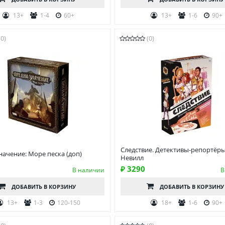
13+
1-4
60+
13+
1-6
90+
(0)
(0)
Следствие. Детективы-репортёры
ачение: Море песка (доп)
Невилл
₽ 3290
В наличии
В
ДОБАВИТЬ
В КОРЗИНУ
ДОБАВИТЬ
В КОРЗИНУ
13+
1-3
120-150
18+
1-6
90+