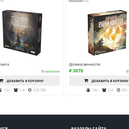
(0)
(0)
Книга
Долина вечности
₽ 3070
В наличии
В
ДОБАВИТЬ
В КОРЗИНУ
ДОБАВИТЬ
В КОРЗИНУ
13+
1-4
120-180
14+
2-4
30+
ИГР
РАЗДЕЛЫ САЙТА