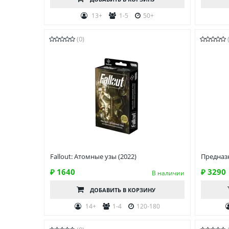
13+
1-5
50+
(0)
Fallout: Атомные узы (2022)
Предназн
₽ 1640
₽ 3290
В наличии
ДОБАВИТЬ
В КОРЗИНУ
14+
1-4
120-180