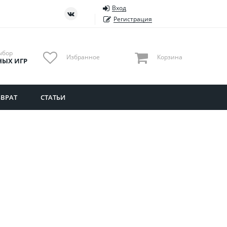
Вход
ть
Тюменская область
Регистрация
Удмуртия
Ульяновская область
ыбор
Избранное
Корзина
НЫХ ИГР
ВРАТ
СТАТЬИ