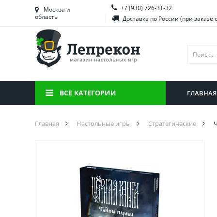
+7 (930) 726-31-32
Башкортостан
Морд
Москва и
область
Доставка по России (при заказе 
Брянская область
Моск
Вологодская область
Ниже
Воронежская область
Ново
Иркутская область
Омск
ВСЕ КАТЕГОРИИ
ГЛАВНАЯ
Калининградская область
Орен
Главная
Настольные игры
Стратегические