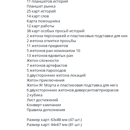
11 планшетов историй
Планшет рынка
25 карт историй
14 карт слов
Карта помощника
12 карт работы
38 карт особых просьб историй
2 жетона персонажей и пластиковые подставки для них
2 жетона отметки просьбы
11 жетонов предметов
5 жетонов ран номиналом 10
13 жетонов ядовитых ран
Жетон сложности
7 жетонов артефактов
5 жетонов пароходов
3 двусторонних жетона локаций
Жетон приключения
Жетон Яг Морта и пластиковая подставка для него
6 двухсторонних жетонов диверсантов/призраков
2 кубика
Лист достижений
Конверт кампании
Правила дополнения
Размер карт: 63х88 мм (47 шт.)
Размер карт: 44х67 мм (81 шт.)