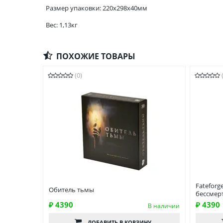
Размер упаковки: 220x298x40мм
Вес: 1,13кг
ПОХОЖИЕ ТОВАРЫ
(0)
Fateforg
Обитель тьмы
бессмер
₽ 4390
₽ 4390
В наличии
ДОБАВИТЬ
В КОРЗИНУ