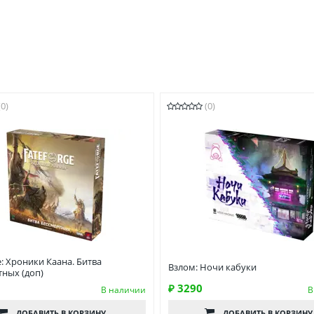
(0)
(0)
e: Хроники Каана. Битва
Взлом: Ночи кабуки
тных (доп)
₽ 3290
В наличии
В
ДОБАВИТЬ
В КОРЗИНУ
ДОБАВИТЬ
В КОРЗИНУ