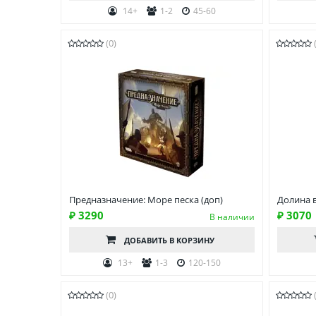
14+
1-2
45-60
(0)
Предназначение: Море песка (доп)
Долина 
₽ 3290
₽ 3070
В наличии
ДОБАВИТЬ
В КОРЗИНУ
13+
1-3
120-150
(0)