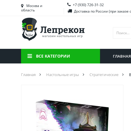
+7 (930) 726-31-32
Башкортостан
Морд
Москва и
область
Доставка по России (при заказе 
Брянская область
Моск
Вологодская область
Ниже
Воронежская область
Ново
Иркутская область
Омск
ВСЕ КАТЕГОРИИ
ГЛАВНАЯ
Калининградская область
Орен
Главная
Настольные игры
Стратегические
В