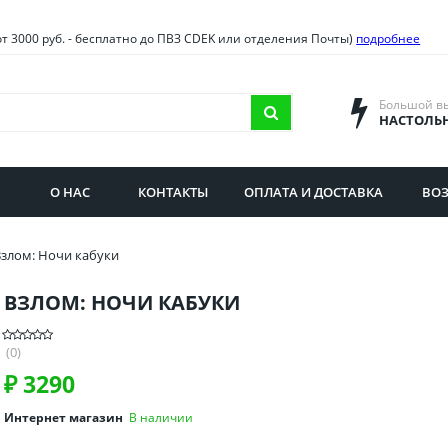
овия
Санкт-Петербург и облас
от 3000 руб. - бесплатно до ПВЗ CDEK или отделения Почты)
подробнее
ва и область
Самарская область
городская область
Саратовская область
Большой в
НАСТОЛЬ
сибирская область
Свердловская область
ая область
Смоленская область
О НАС
КОНТАКТЫ
ОПЛАТА И ДОСТАВКА
ВОЗ
бургская область
Ставропольский край
злом: Ночи кабуки
ВЗЛОМ: НОЧИ КАБУКИ
(0)
₽
3290
Интернет магазин
В наличии