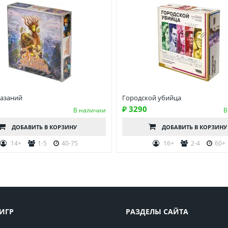
казаний
Городской убийца
₽ 3290
В наличии
В
ДОБАВИТЬ
В КОРЗИНУ
ДОБАВИТЬ
В КОРЗИНУ
14+
1-5
40-75
16+
2-4
60+
ИГР
РАЗДЕЛЫ САЙТА