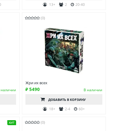
0
13+
2
20-40
(0)
Жри их всех
₽ 5490
 наличии
В наличии
ДОБАВИТЬ
В КОРЗИНУ
0
18+
2-4
60+
(0)
ХИТ