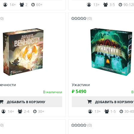
14+
2
60+
13+
3-5
90-12
(0)
(0)
вечности
Ужастики
₽ 5490
В наличии
В
ДОБАВИТЬ
В КОРЗИНУ
ДОБАВИТЬ
В КОРЗИНУ
14+
2-4
30+
13+
1-5
30-4
(0)
(0)