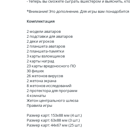
- теперь вы сможете сыграть вшестером и выяснить, кт
*Внимание! Это дополнение. Для игры вам понадобится
Комплектация
2 модели аватаров
2 подставки для аватаров
2 деки игроков
2 планшета аватаров
2 планшета-памятки
3 карты взломщиков
2 карты наград
23 карты вредоносного ПО
30 фишек
26 жетонов вирусов
2 жетона экрана
8 жетонов исследований
2 протектора для программ
4 комнаты
Жетон центрального шлюза
Правила игры
Размер карт: 153x88 мм (4 шт.)
Размер карт: 63x88 мм (3 шт.)
Размер карт: 44x67 мм (25 шт.)