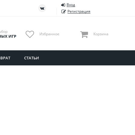
Вход
ть
Тюменская область
Регистрация
Удмуртия
Ульяновская область
ыбор
Избранное
Корзина
НЫХ ИГР
ВРАТ
СТАТЬИ