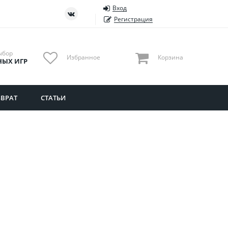
Вход
ть
Тюменская область
Регистрация
Удмуртия
Ульяновская область
ыбор
Избранное
Корзина
НЫХ ИГР
ВРАТ
СТАТЬИ