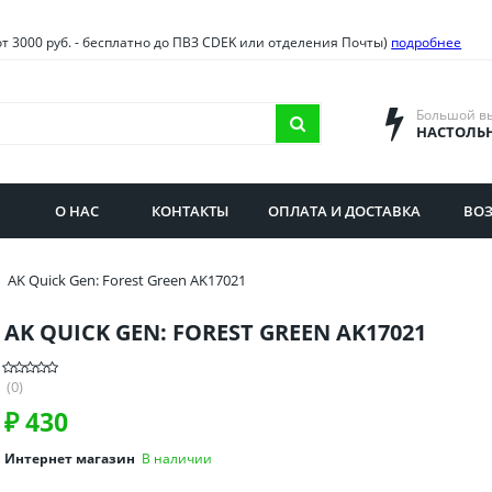
овия
Санкт-Петербург и облас
от 3000 руб. - бесплатно до ПВЗ CDEK или отделения Почты)
подробнее
ва и область
Самарская область
городская область
Саратовская область
Большой в
НАСТОЛЬ
сибирская область
Свердловская область
ая область
Смоленская область
О НАС
КОНТАКТЫ
ОПЛАТА И ДОСТАВКА
ВОЗ
бургская область
Ставропольский край
AK Quick Gen: Forest Green AK17021
AK QUICK GEN: FOREST GREEN AK17021
(0)
₽
430
Интернет магазин
В наличии