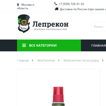
+7 (930) 726-31-32
Башкортостан
Морд
Москва и
область
Доставка по России (при заказе 
Брянская область
Моск
Вологодская область
Ниже
Воронежская область
Ново
Иркутская область
Омск
ВСЕ КАТЕГОРИИ
ГЛАВНАЯ
Калининградская область
Орен
Главная
Warhammer
Warhammer Аксессуары