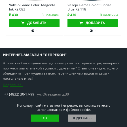
Vallejo Game Color: Magenta
Vallejo Game Color: Sunrise
Ink 72.083
Blue 72.118
₽ 430
В наличии
₽ 430
В наличии
ДОБАВИТЬ
ДОБАВИТЬ
-
-
ИНТЕРНЕТ-МАГАЗИН "ЛЕПРЕКОН"
Что может быть лучше похода в кино, компьютерной игры, вечерней
прогулки или отвязной тусовки с друзьями? Ответ очевиден: то, что
объединит преимущества всех перечисленных видов отдыха -
настольные игры!
Подробнее..
+7 (4832) 30-17-99
ул. Объездная д.30
Используя сайт магазина Лепрекон, вы соглашаетесь с
использованием файлов cookie.
Copyright © Лепрекон 2013-2026. Все права защищены
ОК
ПОДРОБНЕЕ