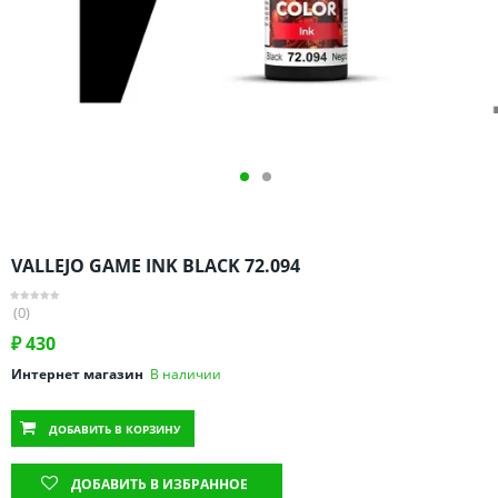
Омская область
Оренбургская область
Пензенская область
Пермский край
Ростовская область
Рязанская область
Санкт-Петербург и область
Самарская область
VALLEJO GAME INK BLACK 72.094
Саратовская область
Свердловская область
(0)
Смоленская область
₽
430
Ставропольский край
Интернет магазин
В наличии
Тамбовская область
ДОБАВИТЬ
В КОРЗИНУ
Татарстан
Тверская область
ДОБАВИТЬ В ИЗБРАННОЕ