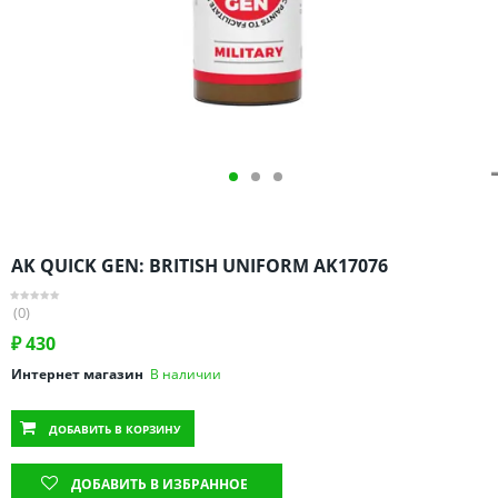
Омская область
Оренбургская область
Пензенская область
Пермский край
Ростовская область
Рязанская область
Санкт-Петербург и область
Самарская область
AK QUICK GEN: BRITISH UNIFORM AK17076
Саратовская область
Свердловская область
(0)
Смоленская область
₽
430
Ставропольский край
Интернет магазин
В наличии
Тамбовская область
ДОБАВИТЬ
В КОРЗИНУ
Татарстан
Тверская область
ДОБАВИТЬ В ИЗБРАННОЕ