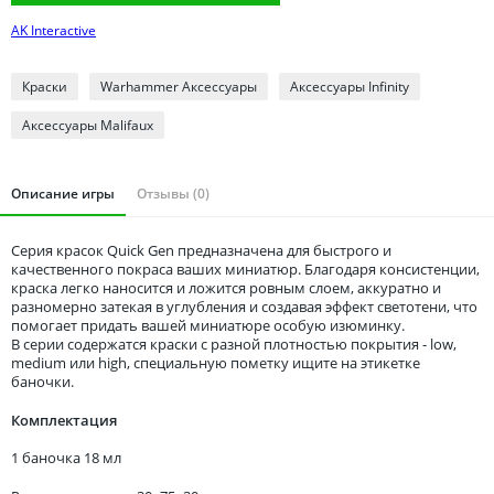
Томская область
AK Interactive
Тюменская область
Удмуртия
Краски
Warhammer Аксессуары
Аксессуары Infinity
Ульяновская область
Аксессуары Malifaux
Описание игры
Отзывы (0)
Серия красок Quick Gen предназначена для быстрого и
качественного покраса ваших миниатюр. Благодаря консистенции,
краска легко наносится и ложится ровным слоем, аккуратно и
разномерно затекая в углубления и создавая эффект светотени, что
помогает придать вашей миниатюре особую изюминку.
В серии содержатся краски с разной плотностью покрытия - low,
medium или high, специальную пометку ищите на этикетке
баночки.
Комплектация
1 баночка 18 мл