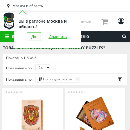
Астраханская область
Москва и область
Башкортостан
Брянская область
Вы в регионе
Москва и
Избранное
Вологодская область
область
?
Воронежская область
ВСЕ КАТЕГОРИИ
Да
Изменить
МЕНЮ
Иркутская область
ТОВАРЫ ОТ ПРОИЗВОДИТЕЛЯ "WOODY PUZZLES"
Калининградская область
Показано 1-6 из 6
Кировская область
24
Показывать по:
Краснодарский край
Красноярский край
По популярности
Показывать по:
Липецкая область
(0)
(0)
Мордовия
Москва и область
Нижегородская область
Новосибирская область