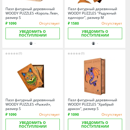
Омская область
Пазл фигурный деревянный
Пазл фигурный деревянный
Оренбургская область
WOODY PUZZLES «Король Лев»,
WOODY PUZZLES "Радужный
размер S
единорог", размер M
Пензенская область
₽ 1090
Отсутствует
₽ 1580
Отсутствует
Пермский край
УВЕДОМИТЬ О
УВЕДОМИТЬ О
ПОСТУПЛЕНИИ
ПОСТУПЛЕНИИ
Ростовская область
-
-
Рязанская область
Санкт-Петербург и область
(0)
(0)
Самарская область
Саратовская область
Свердловская область
Смоленская область
Ставропольский край
Пазл фигурный деревянный
Пазл фигурный деревянный
WOODY PUZZLES «Рыжий»,
WOODY PUZZLES "Храбрый
Тамбовская область
размер S
дракон", размер S
Татарстан
₽ 1090
Отсутствует
₽ 1090
Отсутствует
Тверская область
УВЕДОМИТЬ О
УВЕДОМИТЬ О
ПОСТУПЛЕНИИ
ПОСТУПЛЕНИИ