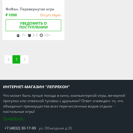
Омская область
ФоФан. Перевернутая игра
Оренбургская область
₽ 1090
Отсутствует
Пензенская область
УВЕДОМИТЬ О
ПОСТУПЛЕНИИ
Пермский край
7+
3-5
10+
Ростовская область
Рязанская область
Санкт-Петербург и область
1
Самарская область
Саратовская область
Свердловская область
ИНТЕРНЕТ-МАГАЗИН "ЛЕПРЕКОН"
Смоленская область
Что может быть лучше похода в кино, компьютерной игры, вечерней
Ставропольский край
прогулки или отвязной тусовки с друзьями? Ответ очевиден: то, что
объединит преимущества всех перечисленных видов отдыха -
Тамбовская область
настольные игры!
Татарстан
Подробнее..
Тверская область
+7 (4832) 30-17-99
ул. Объездная д.30