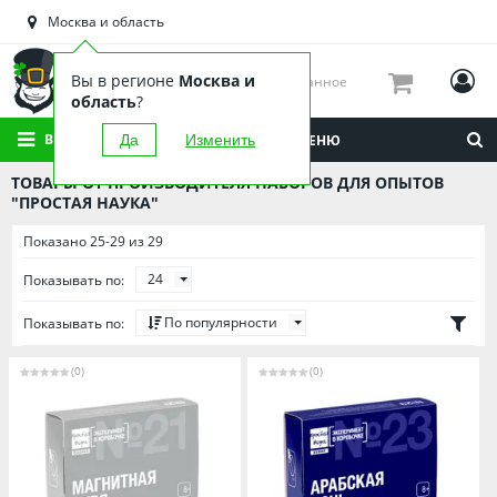
Астраханская область
Москва и область
Башкортостан
Брянская область
Вы в регионе
Москва и
Избранное
Вологодская область
область
?
Воронежская область
ВСЕ КАТЕГОРИИ
Да
Изменить
МЕНЮ
Иркутская область
ТОВАРЫ ОТ ПРОИЗВОДИТЕЛЯ НАБОРОВ ДЛЯ ОПЫТОВ
Калининградская область
"ПРОСТАЯ НАУКА"
Кировская область
Показано 25-29 из 29
Краснодарский край
24
Показывать по:
Красноярский край
По популярности
Показывать по:
Липецкая область
Мордовия
(0)
(0)
Москва и область
Нижегородская область
Новосибирская область