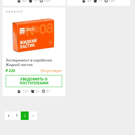
6+
1+
10+
8+
1+
10+
Томская область
Тюменская область
(0)
Удмуртия
Ульяновская область
Эксперимент в коробочке.
Жидкий ластик
₽ 220
Отсутствует
УВЕДОМИТЬ О
ПОСТУПЛЕНИИ
12+
2+
5+
1
2