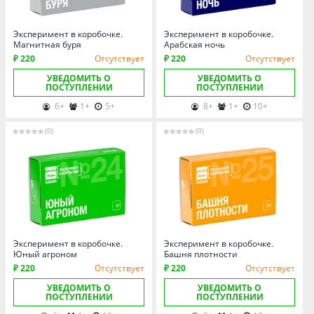
Омская область
Оренбургская область
Эксперимент в коробочке.
Эксперимент в коробочке.
Пензенская область
Магнитная буря
Арабская ночь
₽ 220
Отсутствует
₽ 220
Отсутствует
Пермский край
УВЕДОМИТЬ О
УВЕДОМИТЬ О
Ростовская область
ПОСТУПЛЕНИИ
ПОСТУПЛЕНИИ
6+
1+
5+
8+
1+
10+
Рязанская область
Санкт-Петербург и область
(0)
(0)
Самарская область
Саратовская область
Свердловская область
Смоленская область
Ставропольский край
Эксперимент в коробочке.
Эксперимент в коробочке.
Тамбовская область
Юный агроном
Башня плотности
₽ 220
Отсутствует
₽ 220
Отсутствует
Татарстан
УВЕДОМИТЬ О
УВЕДОМИТЬ О
Тверская область
ПОСТУПЛЕНИИ
ПОСТУПЛЕНИИ