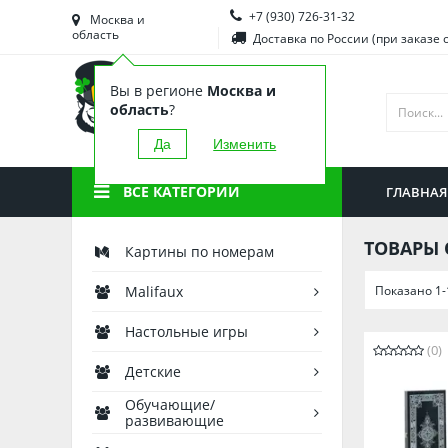
+7 (930) 726-31-32
Башкортостан
Морд
Москва и
область
Доставка по России (при заказе 
Брянская область
Моск
Вы в регионе
Москва и
Вологодская область
Ниже
область
?
Воронежская область
Ново
Да
Изменить
Иркутская область
Омск
ВСЕ КАТЕГОРИИ
ГЛАВНАЯ
Калининградская область
Орен
ТОВАРЫ 
Картины по номерам
Показано 1-
Malifaux
Настольные игры
(0)
Детские
Обучающие/
развивающие