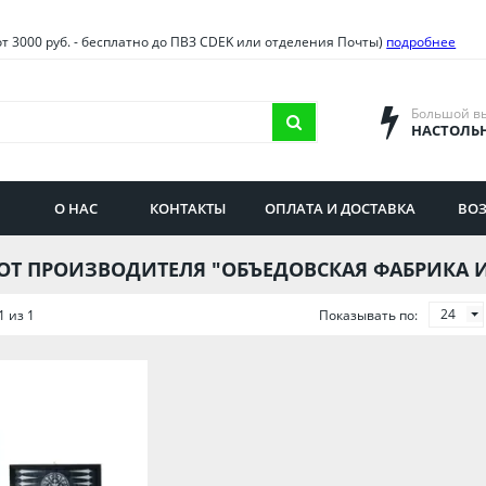
овия
Санкт-Петербург и облас
от 3000 руб. - бесплатно до ПВЗ CDEK или отделения Почты)
подробнее
ва и область
Самарская область
городская область
Саратовская область
Большой в
НАСТОЛЬ
сибирская область
Свердловская область
ая область
Смоленская область
О НАС
КОНТАКТЫ
ОПЛАТА И ДОСТАВКА
ВОЗ
бургская область
Ставропольский край
ОТ ПРОИЗВОДИТЕЛЯ "ОБЪЕДОВСКАЯ ФАБРИКА 
24
1 из 1
Показывать по: