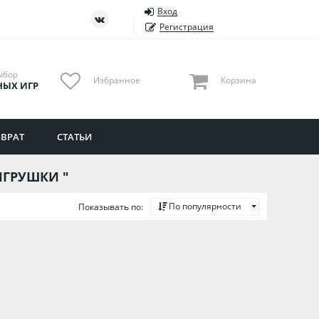
Вход
ть
Тюменская область
Регистрация
Удмуртия
Ульяновская область
ыбор
Избранное
Корзина
НЫХ ИГР
ВРАТ
СТАТЬИ
ИГРУШКИ "
По популярности
Показывать по: