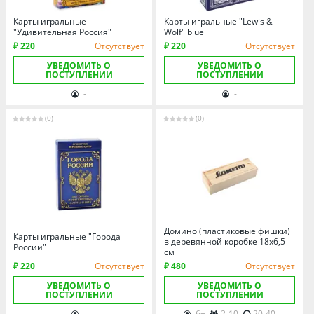
Омская область
Карты игральные
Карты игральные "Lewis &
Оренбургская область
"Удивительная Россия"
Wolf" blue
Пензенская область
₽ 220
Отсутствует
₽ 220
Отсутствует
Пермский край
УВЕДОМИТЬ О
УВЕДОМИТЬ О
ПОСТУПЛЕНИИ
ПОСТУПЛЕНИИ
Ростовская область
-
-
Рязанская область
(0)
(0)
Санкт-Петербург и область
Самарская область
Саратовская область
Свердловская область
Смоленская область
Домино (пластиковые фишки)
Ставропольский край
Карты игральные "Города
в деревянной коробке 18x6,5
России"
см
Тамбовская область
₽ 220
Отсутствует
₽ 480
Отсутствует
Татарстан
УВЕДОМИТЬ О
УВЕДОМИТЬ О
ПОСТУПЛЕНИИ
ПОСТУПЛЕНИИ
Тверская область
-
6+
2-10
20-40