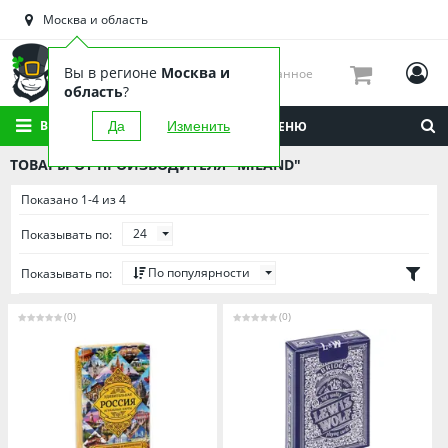
Астраханская область
Москва и область
Башкортостан
Брянская область
Вы в регионе
Москва и
Избранное
Вологодская область
область
?
Воронежская область
ВСЕ КАТЕГОРИИ
Да
Изменить
МЕНЮ
Иркутская область
ТОВАРЫ ОТ ПРОИЗВОДИТЕЛЯ "MILAND"
Калининградская область
Показано 1-4 из 4
Кировская область
24
Показывать по:
Краснодарский край
Красноярский край
По популярности
Показывать по:
Липецкая область
(0)
(0)
Мордовия
Москва и область
Нижегородская область
Новосибирская область