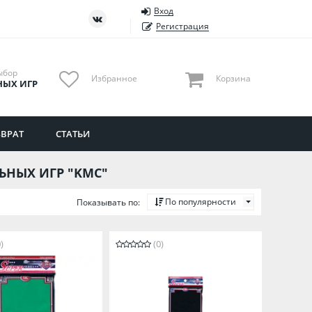
Вход
ть
Тюменская область
Регистрация
Удмуртия
Ульяновская область
ыбор
Избранное
Корзина
НЫХ ИГР
ВРАТ
СТАТЬИ
ЬНЫХ ИГР "KMC"
По популярности
Показывать по:
)
(0)