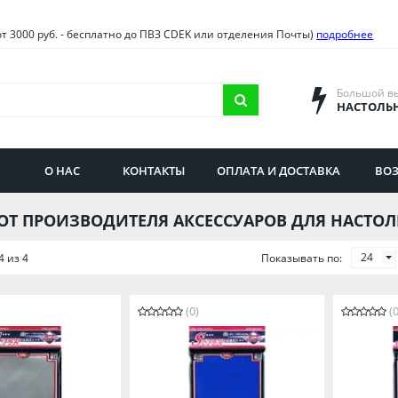
овия
Санкт-Петербург и облас
от 3000 руб. - бесплатно до ПВЗ CDEK или отделения Почты)
подробнее
ва и область
Самарская область
городская область
Саратовская область
Большой в
НАСТОЛЬ
сибирская область
Свердловская область
ая область
Смоленская область
О НАС
КОНТАКТЫ
ОПЛАТА И ДОСТАВКА
ВОЗ
бургская область
Ставропольский край
ОТ ПРОИЗВОДИТЕЛЯ АКСЕССУАРОВ ДЛЯ НАСТОЛ
24
4 из 4
Показывать по:
(0)
(0