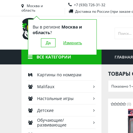
+7 (930) 726-31-32
Башкортостан
Морд
Москва и
область
Доставка по России (при заказе 
Брянская область
Моск
Вы в регионе
Москва и
Вологодская область
Ниже
область
?
Воронежская область
Ново
Да
Изменить
Иркутская область
Омск
ВСЕ КАТЕГОРИИ
ГЛАВНАЯ
Калининградская область
Орен
ТОВАРЫ 
Картины по номерам
Показано 1-
Malifaux
Настольные игры
(0)
Детские
Обучающие/
развивающие