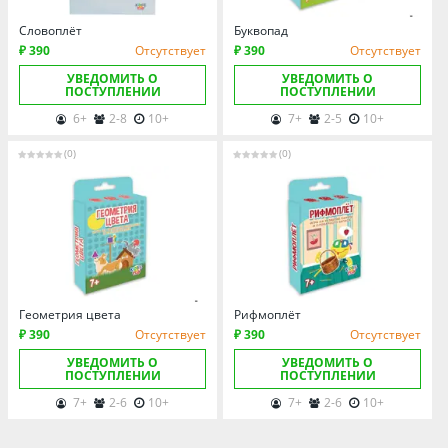
Омская область
Словоплёт
Буквопад
Оренбургская область
₽ 390
Отсутствует
₽ 390
Отсутствует
Пензенская область
УВЕДОМИТЬ О
УВЕДОМИТЬ О
ПОСТУПЛЕНИИ
ПОСТУПЛЕНИИ
Пермский край
6+
2-8
10+
7+
2-5
10+
Ростовская область
Рязанская область
(0)
(0)
Санкт-Петербург и область
Самарская область
Саратовская область
Свердловская область
Смоленская область
Геометрия цвета
Рифмоплёт
Ставропольский край
₽ 390
Отсутствует
₽ 390
Отсутствует
Тамбовская область
УВЕДОМИТЬ О
УВЕДОМИТЬ О
ПОСТУПЛЕНИИ
ПОСТУПЛЕНИИ
Татарстан
7+
2-6
10+
7+
2-6
10+
Тверская область