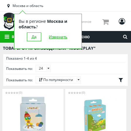
Астраханская область
Москва и область
Башкортостан
Брянская область
Вы в регионе
Москва и
Избранное
Вологодская область
область
?
Воронежская область
ВСЕ КАТЕГОРИИ
Да
Изменить
МЕНЮ
Иркутская область
ТОВАРЫ ОТ ПРОИЗВОДИТЕЛЯ "KIDDIEPLAY"
Калининградская область
Показано 1-4 из 4
Кировская область
24
Показывать по:
Краснодарский край
Красноярский край
По популярности
Показывать по:
Липецкая область
(0)
(0)
Мордовия
Москва и область
Нижегородская область
Новосибирская область