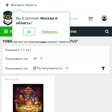
Астраханская область
Москва и область
Башкортостан
Брянская область
Вы в регионе
Москва и
Избранное
Вологодская область
область
?
Воронежская область
ВСЕ КАТЕГОРИИ
Да
Изменить
МЕНЮ
Иркутская область
ТОВАРЫ ОТ ПРОИЗВОДИТЕЛЯ "GRAVITUS"
Калининградская область
Показано 1-1 из 1
Кировская область
24
Показывать по:
Краснодарский край
Красноярский край
По популярности
Показывать по:
Липецкая область
(0)
Мордовия
Москва и область
Нижегородская область
Новосибирская область