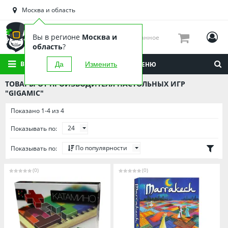
Астраханская область
Москва и область
Башкортостан
Брянская область
Вы в регионе
Москва и
Избранное
Вологодская область
область
?
Воронежская область
ВСЕ КАТЕГОРИИ
Да
Изменить
МЕНЮ
Иркутская область
ТОВАРЫ ОТ ПРОИЗВОДИТЕЛЯ НАСТОЛЬНЫХ ИГР
Калининградская область
"GIGAMIC"
Кировская область
Показано 1-4 из 4
Краснодарский край
24
Показывать по:
Красноярский край
По популярности
Показывать по:
Липецкая область
Мордовия
(0)
(0)
Москва и область
Нижегородская область
Новосибирская область