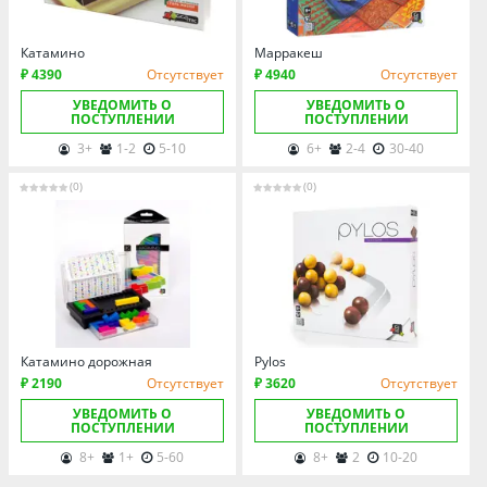
Омская область
Оренбургская область
Катамино
Марракеш
Пензенская область
₽ 4390
Отсутствует
₽ 4940
Отсутствует
Пермский край
УВЕДОМИТЬ О
УВЕДОМИТЬ О
ПОСТУПЛЕНИИ
ПОСТУПЛЕНИИ
Ростовская область
3+
1-2
5-10
6+
2-4
30-40
Рязанская область
(0)
(0)
Санкт-Петербург и область
Самарская область
Саратовская область
Свердловская область
Смоленская область
Ставропольский край
Катамино дорожная
Pylos
₽ 2190
Отсутствует
₽ 3620
Отсутствует
Тамбовская область
УВЕДОМИТЬ О
УВЕДОМИТЬ О
Татарстан
ПОСТУПЛЕНИИ
ПОСТУПЛЕНИИ
8+
1+
5-60
8+
2
10-20
Тверская область