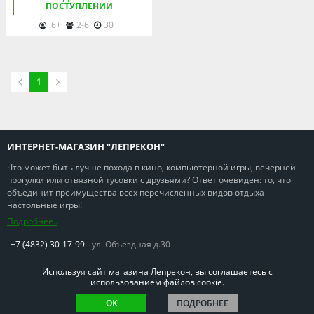
ПОСТУПЛЕНИИ
6+
2-6
30+
1
ИНТЕРНЕТ-МАГАЗИН "ЛЕПРЕКОН"
Что может быть лучше похода в кино, компьютерной игры, вечерней
прогулки или отвязной тусовки с друзьями? Ответ очевиден: то, что
объединит преимущества всех перечисленных видов отдыха -
настольные игры!
Подробнее..
+7 (4832) 30-17-99
ул. Объездная д.30
Используя сайт магазина Лепрекон, вы соглашаетесь с
использованием файлов cookie.
Copyright © Лепрекон 2013-2026. Все права защищены
ОК
ПОДРОБНЕЕ