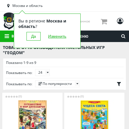
Астраханская область
Москва и область
Башкортостан
Брянская область
Вы в регионе
Москва и
Избранное
Вологодская область
область
?
Воронежская область
ВСЕ КАТЕГОРИИ
Да
Изменить
МЕНЮ
Иркутская область
ТОВАРЫ ОТ ПРОИЗВОДИТЕЛЯ НАСТОЛЬНЫХ ИГР
Калининградская область
"ГЕОДОМ"
Кировская область
Показано 1-9 из 9
Краснодарский край
24
Показывать по:
Красноярский край
По популярности
Показывать по:
Липецкая область
Мордовия
(0)
(0)
Москва и область
Нижегородская область
Новосибирская область