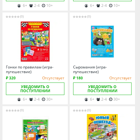
Томская область
6+
2-4
10+
6+
2-4
10+
Тюменская область
(0)
(0)
Удмуртия
Ульяновская область
Гонки по правилам (игра-
Сыромания (игра-
путешествие)
путешествие)
₽ 320
Отсутствует
₽ 180
Отсутствует
УВЕДОМИТЬ О
УВЕДОМИТЬ О
ПОСТУПЛЕНИИ
ПОСТУПЛЕНИИ
6+
2-4
30+
6+
2-4
30+
(0)
(0)