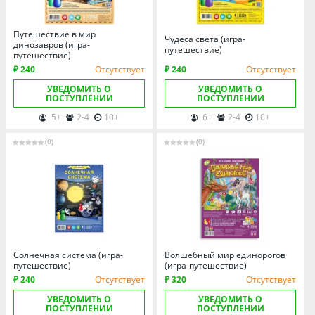
Омская область
Оренбургская область
Путешествие в мир
Чудеса света (игра-
Пензенская область
динозавров (игра-
путешествие)
путешествие)
Пермский край
₽ 240
Отсутствует
₽ 240
Отсутствует
Ростовская область
УВЕДОМИТЬ О
УВЕДОМИТЬ О
ПОСТУПЛЕНИИ
ПОСТУПЛЕНИИ
Рязанская область
5+
2-4
10+
6+
2-4
10+
Санкт-Петербург и область
(0)
(0)
Самарская область
Саратовская область
Свердловская область
Смоленская область
Ставропольский край
Тамбовская область
Солнечная система (игра-
Волшебный мир единорогов
путешествие)
(игра-путешествие)
Татарстан
₽ 240
Отсутствует
₽ 320
Отсутствует
Тверская область
УВЕДОМИТЬ О
УВЕДОМИТЬ О
ПОСТУПЛЕНИИ
ПОСТУПЛЕНИИ