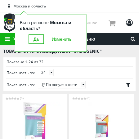
Астраханская область
Москва и область
Башкортостан
Брянская область
Вы в регионе
Москва и
Избранное
Вологодская область
область
?
Воронежская область
ВСЕ КАТЕГОРИИ
Да
Изменить
МЕНЮ
Иркутская область
ТОВАРЫ ОТ ПРОИЗВОДИТЕЛЯ "GAMEGENIC"
Калининградская область
Показано 1-24 из 32
Кировская область
24
Показывать по:
Краснодарский край
Красноярский край
По популярности
Показывать по:
Липецкая область
(0)
(0)
Мордовия
Москва и область
Нижегородская область
Новосибирская область