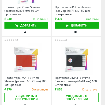
Омская область
Протекторы Prime Sleeves
Протекторы Prime Sleeves
Оренбургская область
(размер 62х94 мм) 50 шт:
(размер 46х71 мм) 50 шт:
прозрачные
прозрачные
Пензенская область
₽ 330
В наличии
₽ 330
В наличии
Пермский край
ДОБАВИТЬ
ДОБАВИТЬ
Ростовская область
-
-
Рязанская область
(0)
(0)
Санкт-Петербург и область
Самарская область
Саратовская область
Свердловская область
Смоленская область
Протекторы MATTE Prime
Ставропольский край
Протекторы MATTE Prime
Sleeves (размер 66х91 мм) 100
Sleeves (размер 66х91 мм) 100
шт: красные
Тамбовская область
шт: черные
₽ 870
Отсутствует
₽ 870
Отсутствует
Татарстан
УВЕДОМИТЬ О
УВЕДОМИТЬ О
Тверская область
ПОСТУПЛЕНИИ
ПОСТУПЛЕНИИ