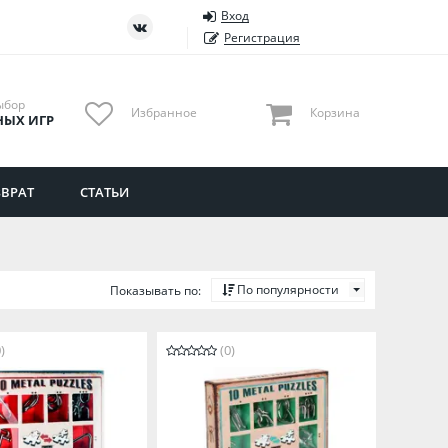
Вход
ть
Тюменская область
Регистрация
Удмуртия
Ульяновская область
ыбор
Избранное
Корзина
НЫХ ИГР
ВРАТ
СТАТЬИ
По популярности
Показывать по:
)
(0)