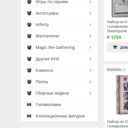
Игры по сериям
Аксессуары
Набор из 9
Infinity
головоломо
Steampunk P
Warhammer
₽ 1750
Magic the Gathering
ДОБ
Другие ККИ
(0)
Комиксы
Пазлы
Сборные модели
Головоломки
Коллекционные фигурки
Набор из 1
головоломо