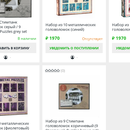
 Стимпанк
Набор из 10 металлических
Набор из
к серый / 9
головоломок (синий)
головоло
uzzles grey set
₽ 1970
₽ 1970
В наличии
Отсутствует
АВИТЬ
В КОРЗИНУ
УВЕДОМИТЬ О ПОСТУПЛЕНИИ
УВЕДОМ
-
-
(0)
Набор из 9 Стимпанк
0 металлических
головоломок коричневый (9
к (фиолетовый)