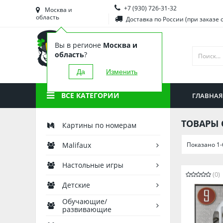
+7 (930) 726-31-32
Башкортостан
Морд
Москва и
область
Доставка по России (при заказе 
Брянская область
Моск
Вы в регионе
Москва и
Вологодская область
Ниже
область
?
Воронежская область
Ново
Да
Изменить
Иркутская область
Омск
ВСЕ КАТЕГОРИИ
ГЛАВНАЯ
Калининградская область
Орен
ТОВАРЫ 
Картины по номерам
Показано 1-
Malifaux
Настольные игры
(0)
Детские
Обучающие/
развивающие