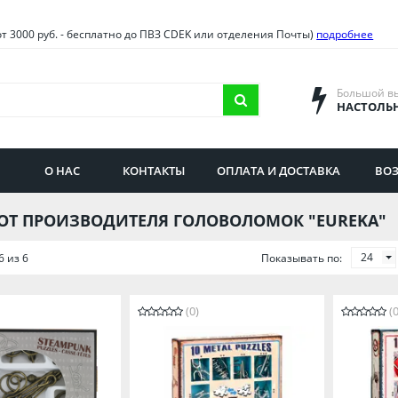
овия
Санкт-Петербург и облас
от 3000 руб. - бесплатно до ПВЗ CDEK или отделения Почты)
подробнее
ва и область
Самарская область
городская область
Саратовская область
Большой в
НАСТОЛЬ
сибирская область
Свердловская область
ая область
Смоленская область
О НАС
КОНТАКТЫ
ОПЛАТА И ДОСТАВКА
ВОЗ
бургская область
Ставропольский край
ОТ ПРОИЗВОДИТЕЛЯ ГОЛОВОЛОМОК "EUREKA"
24
6 из 6
Показывать по:
(0)
(0